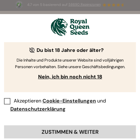
4.7 von 5 basierend auf
58690 Rezensionen
⏳
2-für-1
—
Nur für kurze Zeit
20h 20m 46s
🌱
Du bist 18 Jahre oder älter?
The RQS Blog
Die Inhalte und Produkte unserer Website sind volljährigen
Personen vorbehalten. Siehe unsere Geschäftsbedingungen.
Cannabis Lifestyle Blogs
Sorten und Produkte
Nein, ich bin noch nicht 18
Akzeptieren
Cookie-Einstellungen
und
Datenschutzerklärung
ZUSTIMMEN & WEITER