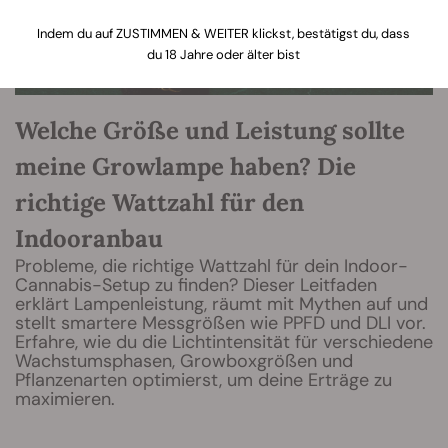
Indem du auf ZUSTIMMEN & WEITER klickst, bestätigst du, dass
du 18 Jahre oder älter bist
Welche Größe und Leistung sollte
meine Growlampe haben? Die
richtige Wattzahl für den
Indooranbau
Probleme, die richtige Wattzahl für dein Indoor-
Cannabis-Setup zu finden? Dieser Leitfaden
erklärt Lampenleistung, räumt mit Mythen auf und
stellt smartere Messgrößen wie PPFD und DLI vor.
Erfahre, wie du die Lichtintensität für verschiedene
Wachstumsphasen, Growboxgrößen und
Pflanzenarten optimierst, um deine Erträge zu
maximieren.