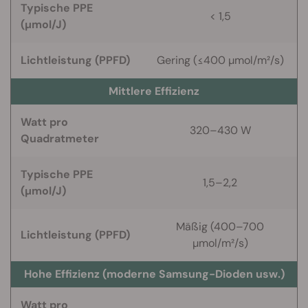
Typische PPE
< 1,5
(µmol/J)
Lichtleistung (PPFD)
Gering (≤400 µmol/m²/s)
Mittlere Effizienz
Watt pro
320–430 W
Quadratmeter
Typische PPE
1,5–2,2
(µmol/J)
Mäßig (400–700
Lichtleistung (PPFD)
µmol/m²/s)
Hohe Effizienz (moderne Samsung-Dioden usw.)
Watt pro