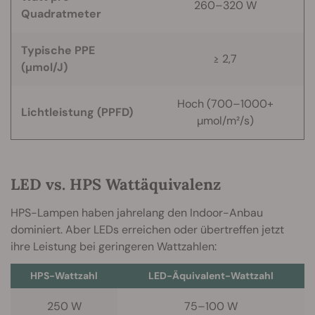
260–320 W
Quadratmeter
Typische PPE
≥ 2,7
(µmol/J)
Hoch (700–1000+
Lichtleistung (PPFD)
µmol/m²/s)
LED vs. HPS Wattäquivalenz
HPS-Lampen haben jahrelang den Indoor-Anbau
dominiert. Aber LEDs erreichen oder übertreffen jetzt
ihre Leistung bei geringeren Wattzahlen:
HPS-Wattzahl
LED-Äquivalent-Wattzahl
250 W
75–100 W