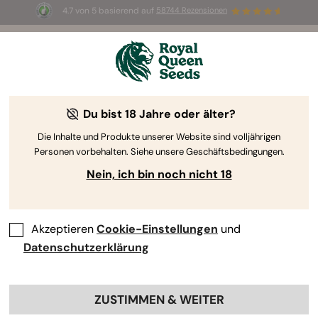
4.7 von 5 basierend auf
58744 Rezensionen
☀️ Sommer-Sale: Bis zu 50 % Rabatt
auf ausgewählte Produkte! ⏤
Jetzt kaufen
🛍️
Du bist 18 Jahre oder älter?
The RQS Blog
Die Inhalte und Produkte unserer Website sind volljährigen
Personen vorbehalten. Siehe unsere Geschäftsbedingungen.
Cannabis Lifestyle Blogs
Sorten und Produkte
Nein, ich bin noch nicht 18
Akzeptieren
Cookie-Einstellungen
und
Datenschutzerklärung
ZUSTIMMEN & WEITER