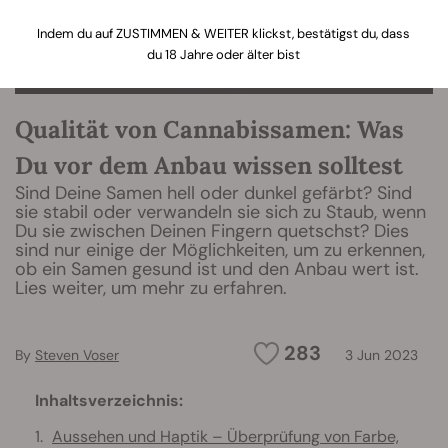
Indem du auf ZUSTIMMEN & WEITER klickst, bestätigst du, dass
du 18 Jahre oder älter bist
Qualität von Cannabissamen: Was
Du vor dem Anbau wissen solltest
Sind Deine Samen hell oder dunkel gefärbt? Sind
sie stabil oder verwandeln sie sich zu Staub, wenn
Du sie zwischen Deinen Fingern quetschst? Dies
sind nur einige der Möglichkeiten, um zu erkennen,
ob ein Samen gesund ist und den Anbau wert ist.
Lies weiter, um mehr zu erfahren.
283
By
Steven Voser
3 Jun 2023
Inhaltsverzeichnis:
Aussehen und Haptik – Überprüfung von Farbe,