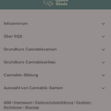
More
Infozentrum
helpful
info
Über RQS
Grundkurs Cannabissamen
Grundkurs Cannabisanbau
Cannabis-Bildung
Auswahl von Cannabis-Samen
AGB
|
Impressum
|
Datenschutzerklärung
|
Cookies-
Richtlinien
|
Sitemap