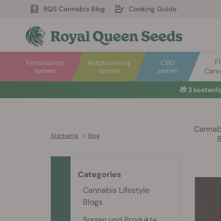
RQS Cannabis Blog
Cooking Guide
F
Feminisierte
Autoflowering
CBD
samen
samen
samen
Cann
🎁
3 kosten
Cannabi
Startseite
>
Blog
Categories
Cannabis Lifestyle
Blogs
Sorten und Produkte