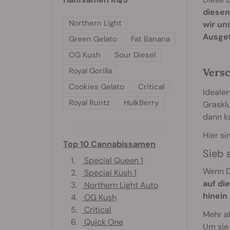
diesem
Northern Light
wir un
Ausgef
Green Gelato
Fat Banana
OG Kush
Sour Diesel
Versc
Royal Gorilla
Cookies Gelato
Critical
Idealer
Royal Runtz
HulkBerry
Grasklu
dann k
Hier si
Top 10 Cannabissamen
Sieb a
1.
Special Queen 1
Wenn Du
2.
Special Kush 1
auf di
3.
Northern Light Auto
hinein
4.
OG Kush
5.
Critical
Mehr al
6.
Quick One
Um sie 