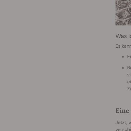
Was i
Es kann
E
B
v
e
Z
Eine
Jetzt, 
verschi