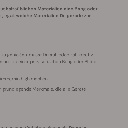
haushaltsüblichen Materialien eine
Bong
oder
, egal, welche Materialien Du gerade zur
 zu genießen, musst Du auf jeden Fall kreativ
 und zu einer provisorischen Bong oder Pfeife
h immerhin high machen
.
ar grundlegende Merkmale, die alle Geräte
mit seinem Vorhaben nicht weit.
Da es in