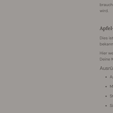
brauchs
wird.
Apfel
Dies is
bekann
Hier we
Deine K
Ausrü
A
M
St
S