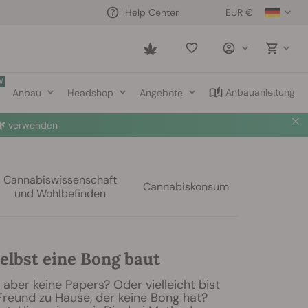
EUR €
Help Center
Saved
items
W
Anbauanleitung
Anbau
Headshop
Angebote

verwenden
Cannabiswissenschaft
Cannabiskonsum
und Wohlbefinden
elbst eine Bong baut
aber keine Papers? Oder vielleicht bist
Freund zu Hause, der keine Bong hat?