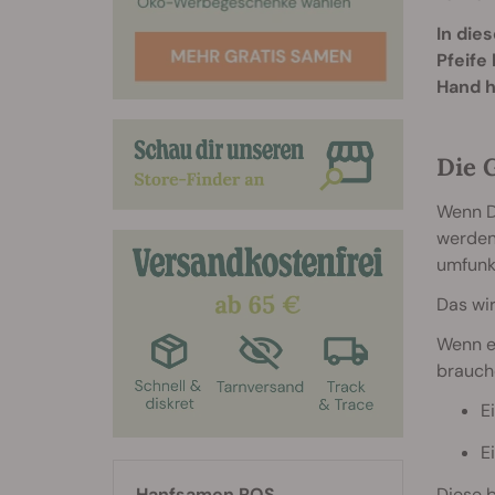
In die
Pfeife
Hand h
Die 
Wenn D
werden.
umfunk
Das wi
Wenn es
brauche
E
E
Diese 
Hanfsamen RQS