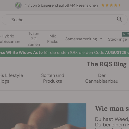
4.7 von 5 basierend auf
58744 Rezensionen
Tyson
NE
1-Hybrid
Mix
2.0
Samensammlung
Stecklinge
abissamen
Packs
Samen
lose White Widow Auto
für die ersten 100, die den Code
AUGUST26 
The RQS Blog
s Lifestyle
Sorten und
Der
Blogs
Produkte
Cannabisanbau
Wie man s
Du hast Weed, 
Du bei einem 