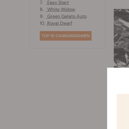
7.
Easy Start
8.
White Widow
9.
Green Gelato Auto
10.
Royal Dwarf
TOP 10 CANNABISSAMEN
Büro