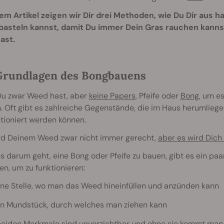
sem Artikel zeigen wir Dir drei Methoden, wie Du Dir aus 
 basteln kannst, damit Du immer Dein Gras rauchen kannst
ast.
Grundlagen des Bongbauens
u zwar Weed hast, aber
keine Papers
, Pfeife oder
Bong
, um es
 Oft gibt es zahlreiche Gegenstände, die im Haus herumliegen
tioniert werden können.
rd Deinem Weed zwar nicht immer gerecht,
aber es wird Dic
 darum geht, eine Bong oder Pfeife zu bauen, gibt es ein pa
n, um zu funktionieren:
ine Stelle, wo man das Weed hineinfüllen und anzünden kann
in Mundstück, durch welches man ziehen kann
beiden Merkmale sind unverzichtbar und ohne sie kommt man 