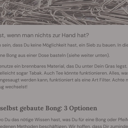
st, wenn man nichts zur Hand hat?
 sein, dass Du keine Möglichkeit hast, ein Sieb zu bauen. In di
ine Bong aus einer Dose basteln (siehe weiter unten).
enutze ein brennbares Material, das Du unter Dein Gras legst
ielleicht sogar Tabak. Auch Tee könnte funktionieren. Alles, wa
ingesaugt werden kann, funktioniert als eine Art Filter. Acht
ug wechselst!
 selbst gebaute Bong: 3 Optionen
wo Du das nötige Wissen hast, was Du für eine Bong oder Pfeif
edenen Methoden beschäftigen. Wir hoffen, dass Dir zumindes