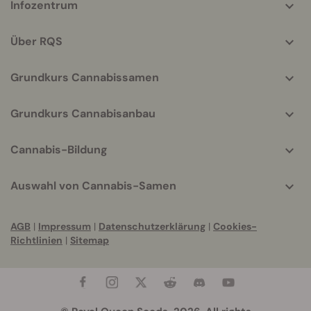
Infozentrum
helpful
info
Über RQS
Grundkurs Cannabissamen
Grundkurs Cannabisanbau
Cannabis-Bildung
Auswahl von Cannabis-Samen
AGB
|
Impressum
|
Datenschutzerklärung
|
Cookies-
Richtlinien
|
Sitemap