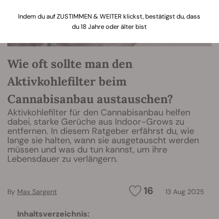
Indem du auf ZUSTIMMEN & WEITER klickst, bestätigst du, dass
du 18 Jahre oder älter bist
Wie oft sollte man den
Aktivkohlefilter beim
Cannabisanbau austauschen?
Aktivkohlefilter für den Cannabisanbau helfen
dabei, starke Gerüche aus Indoor-Grows zu
entfernen. In diesem Ratgeber erfährst du, wie
lange sie halten, wann sie ausgetauscht werden
müssen und was du tun kannst, um ihre
Lebensdauer zu verlängern.
16
By
Max Sargent
13 Aug 2025
Inhaltsverzeichnis: