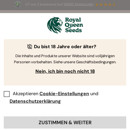
4.7 von 5 basierend auf
58690 Rezensionen
☀️ Sommer-Sale: Bis zu 50 % Rabatt
auf ausgewählte Produkte! ⏤
Jetzt kaufen
🛍️
Du bist 18 Jahre oder älter?
The RQS Blog
Die Inhalte und Produkte unserer Website sind volljährigen
Personen vorbehalten. Siehe unsere Geschäftsbedingungen.
Cannabis Lifestyle Blogs
Sorten und Produkte
Nein, ich bin noch nicht 18
Akzeptieren
Cookie-Einstellungen
und
Datenschutzerklärung
ZUSTIMMEN & WEITER