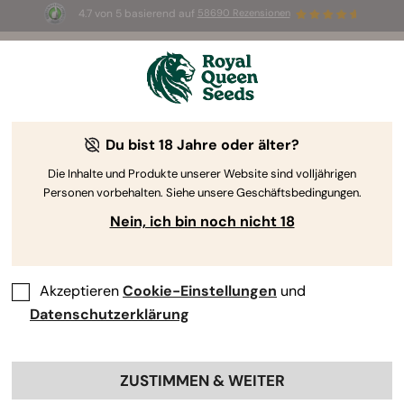
4.7 von 5 basierend auf
58690 Rezensionen
☀️ Sommer-Sale: Bis zu 50 % Rabatt
auf ausgewählte Produkte! ⏤
Jetzt kaufen
🛍️
Du bist 18 Jahre oder älter?
The RQS Blog
Die Inhalte und Produkte unserer Website sind volljährigen
Personen vorbehalten. Siehe unsere Geschäftsbedingungen.
Cannabis Lifestyle Blogs
Sorten und Produkte
Nein, ich bin noch nicht 18
Akzeptieren
Cookie-Einstellungen
und
Datenschutzerklärung
ZUSTIMMEN & WEITER