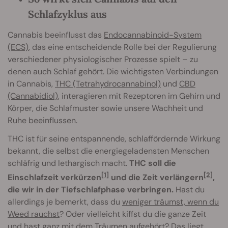
Schlafzyklus aus
Cannabis beeinflusst das
Endocannabinoid-System
(ECS)
, das eine entscheidende Rolle bei der Regulierung
verschiedener physiologischer Prozesse spielt – zu
denen auch Schlaf gehört. Die wichtigsten Verbindungen
in Cannabis,
THC (Tetrahydrocannabinol)
und
CBD
(Cannabidiol)
, interagieren mit Rezeptoren im Gehirn und
Körper, die Schlafmuster sowie unsere Wachheit und
Ruhe beeinflussen.
THC ist für seine entspannende, schlaffördernde Wirkung
bekannt, die selbst die energiegeladensten Menschen
schläfrig und lethargisch macht.
THC soll die
[1]
[2]
Einschlafzeit verkürzen
und die Zeit verlängern
,
die wir in der Tiefschlafphase verbringen.
Hast du
allerdings je bemerkt, dass du
weniger träumst, wenn du
Weed rauchst
? Oder vielleicht kiffst du die ganze Zeit
und hast ganz mit dem Träumen aufgehört? Das liegt