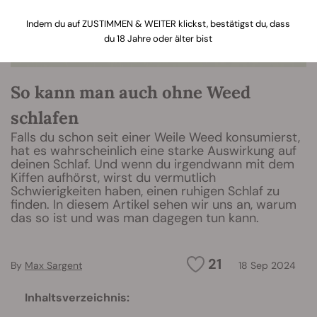
Indem du auf ZUSTIMMEN & WEITER klickst, bestätigst du, dass
du 18 Jahre oder älter bist
So kann man auch ohne Weed
schlafen
Falls du schon seit einer Weile Weed konsumierst,
hat es wahrscheinlich eine starke Auswirkung auf
deinen Schlaf. Und wenn du irgendwann mit dem
Kiffen aufhörst, wirst du vermutlich
Schwierigkeiten haben, einen ruhigen Schlaf zu
finden. In diesem Artikel sehen wir uns an, warum
das so ist und was man dagegen tun kann.
21
By
Max Sargent
18 Sep 2024
Inhaltsverzeichnis: