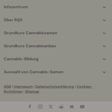
More
Infozentrum
helpful
info
Über RQS
Grundkurs Cannabissamen
Grundkurs Cannabisanbau
Cannabis-Bildung
Auswahl von Cannabis-Samen
AGB
|
Impressum
|
Datenschutzerklärung
|
Cookies-
Richtlinien
|
Sitemap