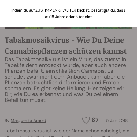
Indem du auf ZUSTIMMEN & WEITER klickst, bestätigst du, dass
du 18 Jahre oder älter bist
Tabakmosaikvirus - Wie Du Deine
Cannabispflanzen schützen kannst
Das Tabakmosaikvirus ist ein Virus, das zuerst in
Tabakfeldern entdeckt wurde, aber auch andere
Pflanzen befällt, einschließlich Cannabis. Es
schadet zwar nicht dem Anbauer, kann aber die
Pflanzen beträchtlich deformieren und Ernten
schmälern. Es gibt keine Heilung. Hier zeigen wir
Dir, wie Du es erkennst und was Du bei einem
Befall tun musst.
67
By
Marguerite Arnold
5 Jan 2018
Tabakmosaikvirus ist, wie der Name schon nahelegt, ein