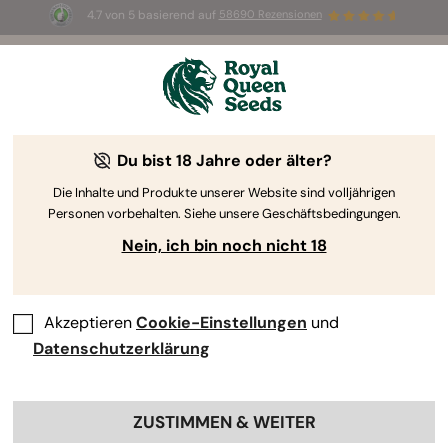
4.7 von 5 basierend auf
58690 Rezensionen
🎁
3 White Widow Auto Samen
KOSTENLOS für die
ersten 100, die den Code
AUGUST26 🌿
Du bist 18 Jahre oder älter?
The RQS Blog
Die Inhalte und Produkte unserer Website sind volljährigen
Personen vorbehalten. Siehe unsere Geschäftsbedingungen.
Cannabis Lifestyle Blogs
Sorten und Produkte
Nein, ich bin noch nicht 18
Akzeptieren
Cookie-Einstellungen
und
Datenschutzerklärung
ZUSTIMMEN & WEITER