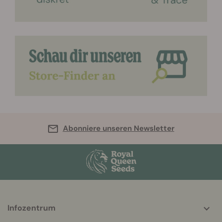
Abonniere unseren Newsletter
More
Infozentrum
helpful
info