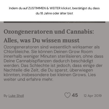
Indem du auf ZUSTIMMEN & WEITER klickst, bestätigst du, dass
du 18 Jahre oder älter bist
Ozongeneratoren und Cannabis:
Alles, was Du wissen musst
Ozongeneratoren sind wesentlich wirksamer als
Chlorbleiche. Sie können Deinen Grow Room
innerhalb weniger Minuten sterilisieren, ohne dass
Deine Cannabispflanzen dadurch beschädigt
werden. Das Schlechte ist jedoch, dass einige der
Nachteile die Zeit, die Du sparst, überwiegen
könnten, insbesondere bei kleinen Grows. Lies
weiter und erfahre mehr.
45
By
Luke Sholl
12 Apr 2019