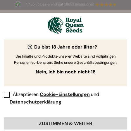
4.7 von 5 basierend auf
58653 Rezensionen
☀️ Sommer-Sale: Bis zu 50 % Rabatt
auf ausgewählte Produkte! ⏤
Jetzt kaufen
🛍️
Du bist 18 Jahre oder älter?
The RQS Blog
Die Inhalte und Produkte unserer Website sind volljährigen
Personen vorbehalten. Siehe unsere Geschäftsbedingungen.
Cannabis Lifestyle Blogs
Sorten und Produkte
Nein, ich bin noch nicht 18
Akzeptieren
Cookie-Einstellungen
und
Datenschutzerklärung
ZUSTIMMEN & WEITER