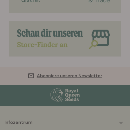
Abonniere unseren Newsletter
More
Infozentrum
helpful
info