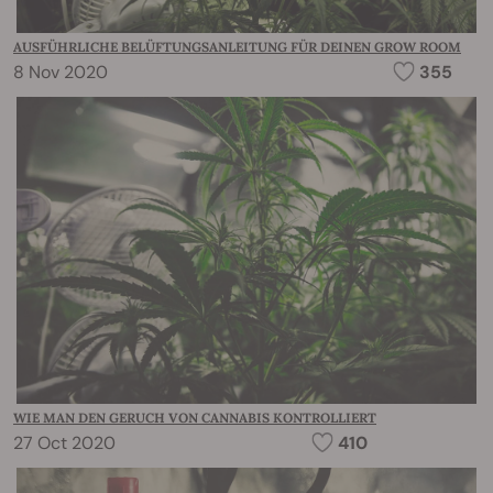
AUSFÜHRLICHE BELÜFTUNGSANLEITUNG FÜR DEINEN GROW ROOM
8 Nov 2020
355
WIE MAN DEN GERUCH VON CANNABIS KONTROLLIERT
27 Oct 2020
410