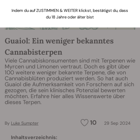
Indem du auf ZUSTIMMEN & WEITER klickst, bestätigst du, dass
du 18 Jahre oder älter bist
Guaiol: Ein weniger bekanntes
Cannabisterpen
Viele Cannabiskonsumenten sind mit Terpenen wie
Myrcen und Limonen vertraut. Doch es gibt über
100 weitere weniger bekannte Terpene, die von
Cannabisblüten produziert werden. So hat auch
Guaiol die Aufmerksamkeit von Forschern auf sich
gezogen, die sein klinisches Potenzial bewerten
möchten. Erfahre hier alles Wissenswerte über
dieses Terpen.
10
By
Luke Sumpter
29 Sep 2024
Inhaltsverzeichnis: