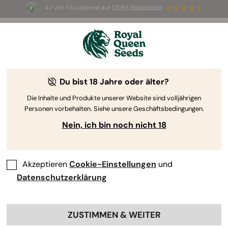
4.7 von 5 basierend auf
58744 Rezensionen
☀️ Sommer-Sale: Bis zu 50 % Rabatt
auf ausgewählte Produkte! ⏤
Jetzt kaufen
🛍️
Du bist 18 Jahre oder älter?
The RQS Blog
Die Inhalte und Produkte unserer Website sind volljährigen
Personen vorbehalten. Siehe unsere Geschäftsbedingungen.
Cannabis Lifestyle Blogs
Sorten und Produkte
Nein, ich bin noch nicht 18
Akzeptieren
Cookie-Einstellungen
und
Datenschutzerklärung
ZUSTIMMEN & WEITER