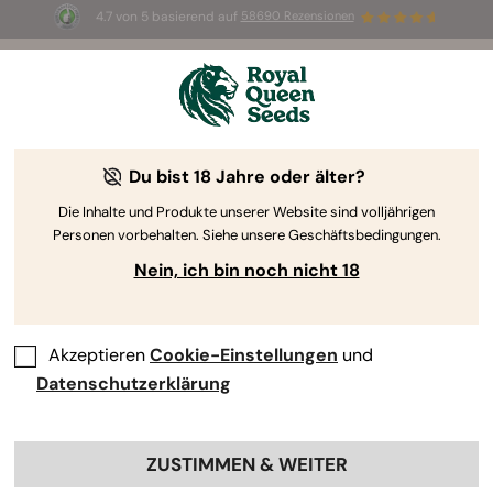
4.7 von 5 basierend auf
58690 Rezensionen
⏳
2-für-1
—
Nur für kurze Zeit
1d 8h 49m 30s
🌱
Du bist 18 Jahre oder älter?
Die Inhalte und Produkte unserer Website sind volljährigen
Personen vorbehalten. Siehe unsere Geschäftsbedingungen.
Nein, ich bin noch nicht 18
Akzeptieren
Cookie-Einstellungen
und
Datenschutzerklärung
ZUSTIMMEN & WEITER