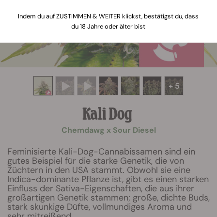
Indem du auf ZUSTIMMEN & WEITER klickst, bestätigst du, dass
du 18 Jahre oder älter bist
+ 5
Kali Dog
Chemdawg x Sour Diesel
Feminisierte Kali-Dog-Cannabissamen sind ein
gutes Beispiel für die starke Genetik, die von
Züchtern in den USA stammt. Obwohl sie eine
Indica-dominante Pflanze ist, gibt es einen starken
Einfluss der Sativa-Eigenschaften, die aus ihrer
großartigen Genetik stammen; große, dichte Buds,
stark skunkige Düfte, vollmundiges Aroma und
sehr mitreißend.