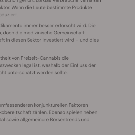
est schon gehört. Da das Verbraucherverhalten
 Faktor. Wenn die Leute bestimmte Produkte
duziert.
dikamente immer besser erforscht wird. Die
n, doch die medizinische Gemeinschaft
ft in diesen Sektor investiert wird – und dies
theit von Freizeit-Cannabis die
zwecken legal ist, weshalb der Einfluss der
icht unterschätzt werden sollte.
umfassenderen konjunkturellen Faktoren
kobereitschaft zählen. Ebenso spielen neben
al sowie allgemeinere Börsentrends und