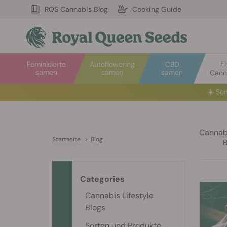
RQS Cannabis Blog
Cooking Guide
F
Feminisierte
Autoflowering
CBD
samen
samen
samen
Cann
☀️
Som
Cannabi
Startseite
>
Blog
Categories
Cannabis Lifestyle
Blogs
Sorten und Produkte