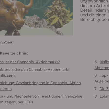
ungewöhnlich 
diesem Artike
Detail, indem 
und dir einen
Bereich geben
en Voser
ltsverzeichnis:
s ist der Cannabis-Aktienmarkt?
Risi
Aktienm
aktoren, die den Cannabis-Aktienmarkt
nflussen
Top-
Auge be
nleitung: Gewinnbringend in Cannabis-Aktien
stieren
Die 
or- und Nachteile von Investitionen in einzelne
Lohnt
en gegenüber ETFs