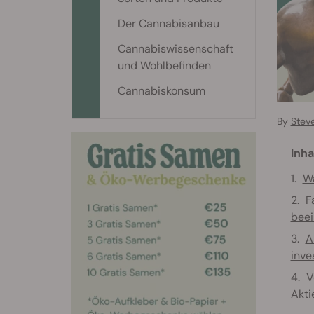
Der Cannabisanbau
Cannabiswissenschaft
und Wohlbefinden
Cannabiskonsum
By
Stev
Inha
Wa
F
beei
A
inve
V
Akti