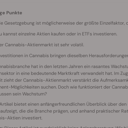
ge Punkte
ie Gesetzgebung ist möglicherweise der größte Einzelfaktor, 
u kannst einzelne Aktien kaufen oder in ETFs investieren.
er Cannabis-Aktienmarkt ist sehr volatil.
nvestitionen in Cannabis bringen dieselben Herausforderungen 
nabisbranche hat in den letzten Jahren ein rasantes Wachst
nsektor in eine bedeutende Marktkraft verwandelt hat. Im 
t zieht der Cannabis-Aktienmarkt verstärkt die Aufmerksamke
ment-Möglichkeiten suchen. Doch wie funktioniert der Canna
lussen sein Wachstum?
Artikel bietet einen anfängerfreundlichen Überblick über de
aufzeigt, die die Branche prägen, und anhand praktischer Rats
s-Aktien investiert.