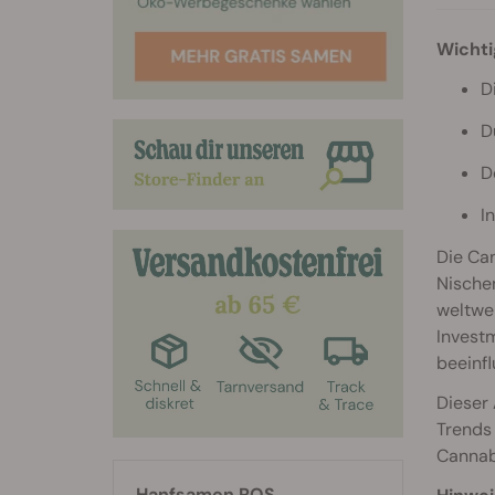
Wichti
D
D
D
I
Die Can
Nische
weltwei
Invest
beeinf
Dieser 
Trends 
Cannabi
Hanfsamen RQS