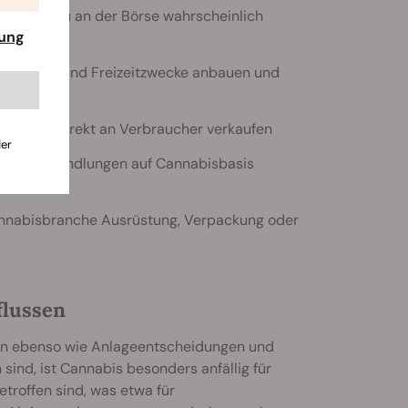
, denen du an der Börse wahrscheinlich
rung
izinische und Freizeitzwecke anbauen und
rodukte direkt an Verbraucher verkaufen
der
sche Behandlungen auf Cannabisbasis
annabisbranche Ausrüstung, Verpackung oder
flussen
en ebenso wie Anlageentscheidungen und
 sind, ist Cannabis besonders anfällig für
troffen sind, was etwa für