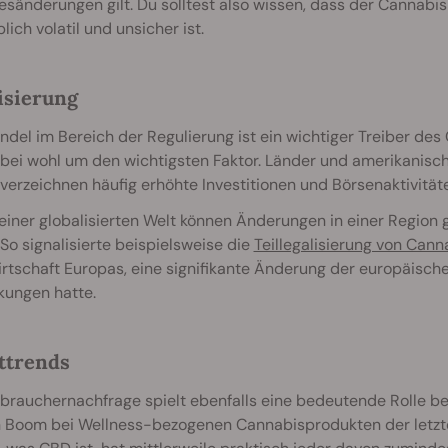
esänderungen gilt. Du solltest also wissen, dass der Cannab
lich volatil und unsicher ist.
isierung
del im Bereich der Regulierung ist ein wichtiger Treiber de
bei wohl um den wichtigsten Faktor. Länder und amerikanisch
verzeichnen häufig erhöhte Investitionen und Börsenaktivität
einer globalisierten Welt können Änderungen in einer Region
So signalisierte beispielsweise die
Teillegalisierung von Cann
rtschaft Europas, eine signifikante Änderung der europäisch
kungen hatte.
ttrends
rbrauchernachfrage spielt ebenfalls eine bedeutende Rolle 
n Boom bei Wellness-bezogenen Cannabisprodukten der letzt