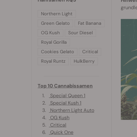
Hinwei
grundl
Northern Light
Green Gelato
Fat Banana
OG Kush
Sour Diesel
Royal Gorilla
Cookies Gelato
Critical
Royal Runtz
HulkBerry
Top 10 Cannabissamen
1.
Special Queen 1
2.
Special Kush 1
3.
Northern Light Auto
4.
OG Kush
5.
Critical
6.
Quick One