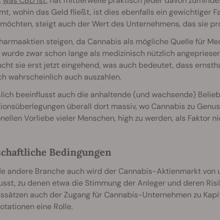
,
was CBD ist
, hat mittlerweile praktisch jeder davon zumind
t, wohin das Geld fließt, ist dies ebenfalls ein gewichtiger
möchten, steigt auch der Wert des Unternehmens, das sie pro
harmaaktien steigen, da Cannabis als mögliche Quelle für Me
 wurde zwar schon lange als medizinisch nützlich angepriese
cht sie erst jetzt eingehend, was auch bedeutet, dass ernstha
ch wahrscheinlich auch auszahlen.
lich beeinflusst auch die anhaltende (und wachsende) Belieb
tionsüberlegungen überall dort massiv, wo Cannabis zu Genuss
onellen Vorliebe vieler Menschen, high zu werden, als Faktor n
chaftliche Bedingungen
de andere Branche auch wird der Cannabis-Aktienmarkt von 
usst, zu denen etwa die Stimmung der Anleger und deren Risi
nssätzen auch der Zugang für Cannabis-Unternehmen zu Kapit
otationen eine Rolle.