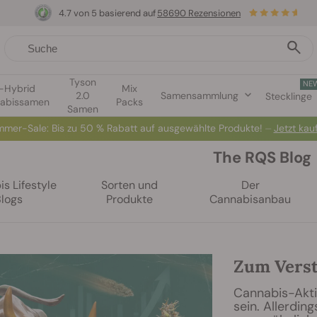
4.7 von 5 basierend auf
58690 Rezensionen
Tyson
NE
1-Hybrid
Mix
2.0
Samensammlung
Stecklinge
abissamen
Packs
Samen
mer-Sale: Bis zu 50 % Rabatt auf ausgewählte Produkte! ⏤
Jetzt kau
The RQS Blog
s Lifestyle
Sorten und
Der
Blogs
Produkte
Cannabisanbau
Zum Verst
Cannabis-Aktie
sein. Allerding