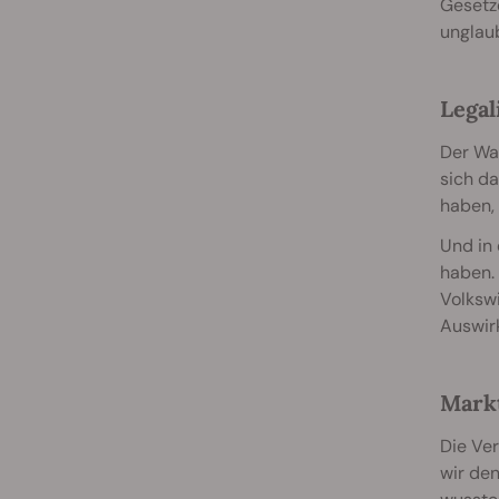
Gesetz
unglaub
Legal
Der Wan
sich da
haben, 
Und in 
haben. 
Volkswi
Auswir
Mark
Die Ve
wir de