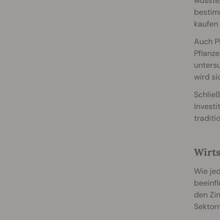
wusste
bestimm
kaufen 
Auch P
Pflanze
untersu
wird si
Schließ
Investi
traditi
Wirts
Wie je
beeinfl
den Zi
Sektorr