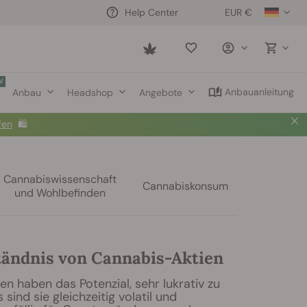
EUR €
Help Center
Saved
items
W
Anbauanleitung
Anbau
Headshop
Angebote
fen
🛍️
Cannabiswissenschaft
Cannabiskonsum
und Wohlbefinden
ändnis von Cannabis-Aktien
n haben das Potenzial, sehr lukrativ zu
s sind sie gleichzeitig volatil und