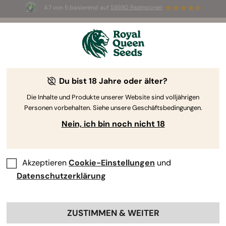
4.7 von 5 basierend auf
58690 Rezensionen
☀️ Sommer-Sale: Bis zu 50 % Rabatt
auf ausgewählte Produkte! ⏤
Jetzt kaufen
🛍️
Du bist 18 Jahre oder älter?
The RQS Blog
Die Inhalte und Produkte unserer Website sind volljährigen
Personen vorbehalten. Siehe unsere Geschäftsbedingungen.
Cannabis Lifestyle Blogs
Sorten und Produkte
Nein, ich bin noch nicht 18
Akzeptieren
Cookie-Einstellungen
und
Datenschutzerklärung
ZUSTIMMEN & WEITER