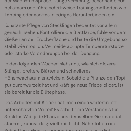
der Wachstumsphase. Dünge vorsichtig, beschneide nur
behutsam und führe schrittweise Trainingsmethoden wie
Topping
oder sanftes, niedriges Herunterbinden ein.
Konstante Pflege von Stecklingen bedeutet vor allem
genau hinsehen. Kontrolliere die Blattfarbe, fühle vor dem
Gießen an der Erdoberfläche und halte die Umgebung so
stabil wie möglich. Vermeide abrupte Temperaturstürze
oder starke Veränderungen bei der Düngung.
In den folgenden Wochen siehst du, wie sich dickere
Stängel, breitere Blätter und schnelleres
Höhenwachstum entwickeln. Sobald die Pflanze den Topf
gut durchwurzelt hat und kräftige neue Triebe bildet, ist
sie bereit für die Blütephase.
Das Arbeiten mit Klonen hat noch einen wei
teren, oft
unterschätzten Vorteil: Es schult dein Verständnis für
Struktur. Weil jede Pflanze aus demselben Genmaterial
stammt, kannst du gezielt mit Licht, Nährstoffen oder
Schnitttechniken experimentieren, ohne dass dich