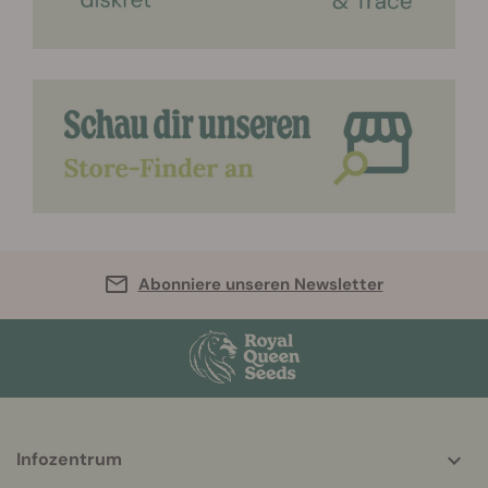
Abonniere unseren Newsletter
More
Infozentrum
helpful
info