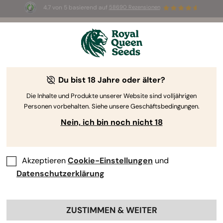
4.7 von 5 basierend auf
58690 Rezensionen
🎁
3 White Widow Auto Samen
KOSTENLOS für die
ersten 100, die den Code
AUGUST26 🌿
Du bist 18 Jahre oder älter?
The RQS Blog
Die Inhalte und Produkte unserer Website sind volljährigen
Personen vorbehalten. Siehe unsere Geschäftsbedingungen.
Cannabis Lifestyle Blogs
Sorten und Produkte
Nein, ich bin noch nicht 18
Akzeptieren
Cookie-Einstellungen
und
Datenschutzerklärung
ZUSTIMMEN & WEITER