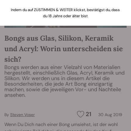
Indem du auf ZUSTIMMEN & WEITER klickst, bestätigst du, dass
du 18 Jahre oder älter bist
Bongs aus Glas, Silikon, Keramik
und Acryl: Worin unterscheiden sie
sich?
Bongs werden aus einer Vielzahl von Materialien
hergestellt, einschließlich Glas, Acryl, Keramik und
Silikon. Wir werden uns in diesem Artikel die
Besonderheiten, die jede Art Bong einzigartig
machen, sowie die jeweiligen Vor- und Nachteile
ansehen.
21
By
Steven Voser
30 Aug 2019
Wenn Du Dich nach einer Bong umsiehst, ist der wohl