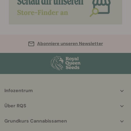
Abonniere unseren Newsletter
More
Infozentrum
helpful
info
Über RQS
Grundkurs Cannabissamen