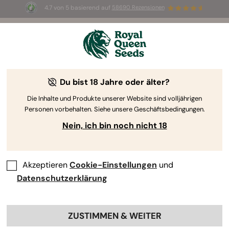
4.7 von 5 basierend auf
58690 Rezensionen
☀️ Sommer-Sale: Bis zu 50 % Rabatt
auf ausgewählte Produkte! ⏤
Jetzt kaufen
🛍️
Du bist 18 Jahre oder älter?
By
Luke Sumpter
Die Inhalte und Produkte unserer Website sind volljährigen
Personen vorbehalten. Siehe unsere Geschäftsbedingungen.
Nein, ich bin noch nicht 18
Akzeptieren
Cookie-Einstellungen
und
Datenschutzerklärung
ZUSTIMMEN & WEITER