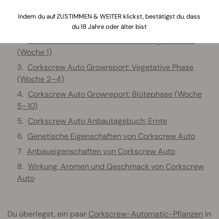
Inhaltsverzeichnis:
Indem du auf ZUSTIMMEN & WEITER klickst, bestätigst du, dass
Corkscrew Auto Growreport: Equipment-Liste
du 18 Jahre oder älter bist
Corkscrew Auto Growreport: Keimlingsstadium
(Woche 1)
Corkscrew Auto Growreport: Vegetative Phase
(Woche 2–4)
Corkscrew Auto Growreport: Blütephase (Woche
5–10)
Corkscrew Auto Anbautagebuch: Ernte
Genetische Eigenschaften von Corkscrew Auto
Anbaueigenschaften von Corkscrew Auto
Wirkung, Aromen und Geschmack von Corkscrew
Auto
Du überlegst, ein paar
Corkscrew-Automatic-Pflanzen
in