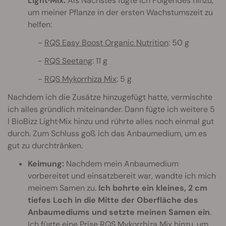
Light·Mix.
Als Nächstes fügte ich Folgendes hinzu,
um meiner Pflanze in der ersten Wachstumszeit zu
helfen:
-
RQS Easy Boost Organic Nutrition
: 50 g
-
RQS Seetang
: 11 g
-
RQS Mykorrhiza Mix
: 5 g
Nachdem ich die Zusätze hinzugefügt hatte, vermischte
ich alles gründlich miteinander. Dann fügte ich weitere 5
l BioBizz Light·Mix hinzu und rührte alles noch einmal gut
durch. Zum Schluss goß ich das Anbaumedium, um es
gut zu durchtränken.
Keimung:
Nachdem mein Anbaumedium
vorbereitet und einsatzbereit war, wandte ich mich
meinem Samen zu.
Ich bohrte ein kleines, 2 cm
tiefes Loch in die Mitte der Oberfläche des
Anbaumediums und setzte meinen Samen ein
.
Ich fügte eine Prise RQS Mykorrhiza Mix hinzu, um