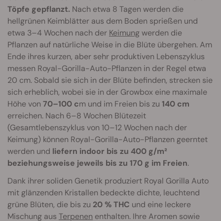
Töpfe gepflanzt.
Nach etwa 8 Tagen werden die
hellgrünen Keimblätter aus dem Boden sprießen und
etwa 3–4 Wochen nach der
Keimung
werden die
Pflanzen auf natürliche Weise in die Blüte übergehen. Am
Ende ihres kurzen, aber sehr produktiven Lebenszyklus
messen Royal-Gorilla-Auto-Pflanzen in der Regel etwa
20 cm. Sobald sie sich in der Blüte befinden, strecken sie
sich erheblich, wobei sie in der Growbox eine maximale
Höhe von
70–100 c
m und im Freien bis zu
140 cm
erreichen. Nach 6–8 Wochen Blütezeit
(Gesamtlebenszyklus von 10–12 Wochen nach der
Keimung) können Royal-Gorilla-Auto-Pflanzen geerntet
werden und
liefern indoor bis zu 400 g/m²
beziehungsweise jeweils bis zu 170 g im Freien
.
Dank ihrer soliden Genetik produziert Royal Gorilla Auto
mit glänzenden Kristallen bedeckte dichte, leuchtend
grüne Blüten, die bis zu
20 % THC
und eine leckere
Mischung aus
Terpenen
enthalten. Ihre Aromen sowie