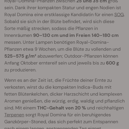
Royal-Domina-Pflanzen zwischen
25 und 35 cm
groß
sein. Dank ihrer kompakten Statur und engen Nodien ist
Royal Domina eine erstklassige Kandidatin für einen
SOG
.
Sobald sie sich in der Blüte befindet, wird sich diese
Sorte mäßig strecken, sodass die Pflanzen in
Innenräumen
90–130 cm und im Freien 140–180 cm
messen. Unter Lampen benötigen Royal-Domina-
Pflanzen etwa 9 Wochen, um die Blüte zu vollenden und
525–575 g/m²
abzuwerfen; Outdoor-Pflanzen können
Anfang Oktober erntereif sein und jeweils bis zu
600 g
zu produzieren.
Wenn es an der Zeit ist, die Früchte deiner Ernte zu
verkosten, wirst du die kompakten Indica-Buds mit
fetten Blütenkelchen, dicker Harzschicht und komplexen
Aromen genießen, die würzig, erdig, waldig und pflanzlich
sind. Mit einem
THC-Gehalt von 20 %
und reichhaltigen
Terpenen
sorgt Royal Domina für ein beruhigendes
Ganzkörper-Stoned, das sich perfekt zum Entspannen
nach einem langen, anstrengenden Tag eignet.