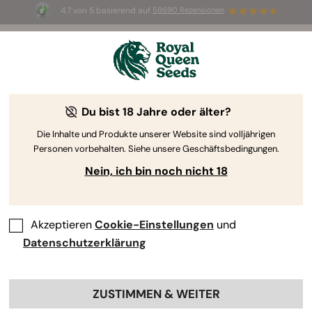
4.7 von 5 basierend auf
58690 Rezensionen
☀️ Sommer-Sale: Bis zu 50 % Rabatt
auf ausgewählte Produkte! ⏤
Jetzt kaufen
🛍️
Du bist 18 Jahre oder älter?
By
RQS Editorial Team
Die 10 besten Couch-Lock-Sorten
Die Inhalte und Produkte unserer Website sind volljährigen
Personen vorbehalten. Siehe unsere Geschäftsbedingungen.
Nein, ich bin noch nicht 18
Akzeptieren
Cookie-Einstellungen
und
Datenschutzerklärung
ZUSTIMMEN & WEITER