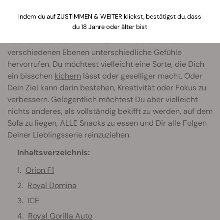
Indem du auf ZUSTIMMEN & WEITER klickst, bestätigst du, dass
du 18 Jahre oder älter bist
Das Besondere an Weed ist, dass viele Sorten auf
verschiedenen Ebenen unterschiedliche Gefühle
hervorrufen. Du möchtest vielleicht eine Sorte, die Dich
ein bisschen
kichern
lässt oder geselliger macht. Oder
Dein Ziel kann darin bestehen, Kreativität oder Fokus zu
verbessern. Gelegentlich möchtest Du aber vielleicht
nichts anderes, als vollständig bekifft zu werden, auf dem
Sofa zu liegen, ALLE Snacks zu essen und Dir alle Folgen
Deiner Lieblingsserie reinzuziehen.
Inhaltsverzeichnis:
Orion F1
Royal Domina
ICE
Royal Gorilla Auto