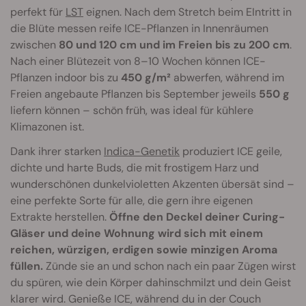
perfekt für
LST
eignen. Nach dem Stretch beim EIntritt in
die Blüte messen reife ICE-Pflanzen in Innenräumen
zwischen
80 und 120 cm und im Freien bis zu 200 cm
.
Nach einer Blütezeit von 8–10 Wochen können ICE-
Pflanzen indoor bis zu
450 g/m²
abwerfen, während im
Freien angebaute Pflanzen bis September jeweils
550 g
liefern können – schön früh, was ideal für kühlere
Klimazonen ist.
Dank ihrer starken
Indica-Genetik
produziert ICE geile,
dichte und harte Buds, die mit frostigem Harz und
wunderschönen dunkelvioletten Akzenten übersät sind –
eine perfekte Sorte für alle, die gern ihre eigenen
Extrakte herstellen.
Öffne den Deckel deiner Curing-
Gläser und deine Wohnung wird sich mit einem
reichen, würzigen, erdigen sowie minzigen Aroma
füllen.
Zünde sie an und schon nach ein paar Zügen wirst
du spüren, wie dein Körper dahinschmilzt und dein Geist
klarer wird. Genieße ICE, während du in der Couch