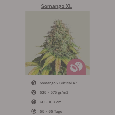
Somango XL
Somango x Critical 47
525 - 575 gr/m2
60 - 100 cm
55 - 65 Tage