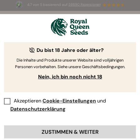
4.7 von 5 basierend auf
58690 Rezensionen
☀️ Sommer-Sale: Bis zu 50 % Rabatt
auf ausgewählte Produkte! ⏤
Jetzt kaufen
🛍️
Du bist 18 Jahre oder älter?
The RQS Blog
Die Inhalte und Produkte unserer Website sind volljährigen
Personen vorbehalten. Siehe unsere Geschäftsbedingungen.
Cannabis Lifestyle Blogs
Sorten und Produkte
Nein, ich bin noch nicht 18
Akzeptieren
Cookie-Einstellungen
und
Datenschutzerklärung
ZUSTIMMEN & WEITER