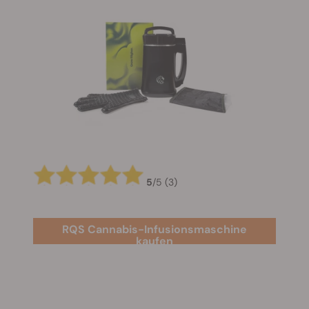
5
/
5
(3)
RQS Cannabis-Infusionsmaschine
kaufen