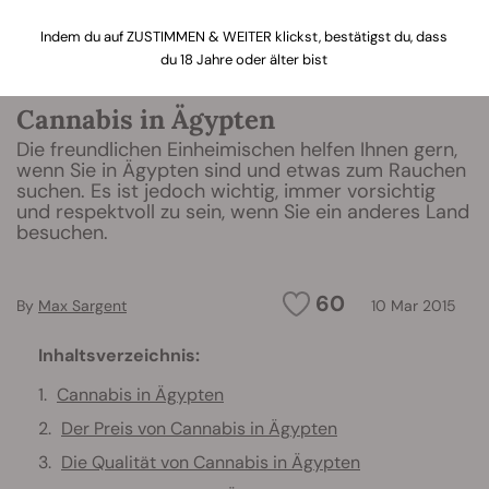
Indem du auf ZUSTIMMEN & WEITER klickst, bestätigst du, dass
du 18 Jahre oder älter bist
Cannabis in Ägypten
Die freundlichen Einheimischen helfen Ihnen gern,
wenn Sie in Ägypten sind und etwas zum Rauchen
suchen. Es ist jedoch wichtig, immer vorsichtig
und respektvoll zu sein, wenn Sie ein anderes Land
besuchen.
60
By
Max Sargent
10 Mar 2015
Inhaltsverzeichnis:
Cannabis in Ägypten
Der Preis von Cannabis in Ägypten
Die Qualität von Cannabis in Ägypten