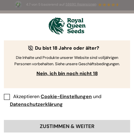
4.7 von 5 basierend auf
58690 Rezensionen
⏳
2-für-1
—
Nur für kurze Zeit
1d 7h 22m 38s
🌱
Du bist 18 Jahre oder älter?
The RQS Blog
Die Inhalte und Produkte unserer Website sind volljährigen
Personen vorbehalten. Siehe unsere Geschäftsbedingungen.
Cannabis Lifestyle Blogs
Sorten und Produkte
Nein, ich bin noch nicht 18
Akzeptieren
Cookie-Einstellungen
und
Datenschutzerklärung
ZUSTIMMEN & WEITER