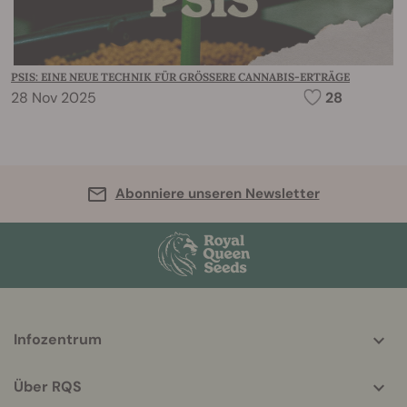
PSIS: EINE NEUE TECHNIK FÜR GRÖSSERE CANNABIS-ERTRÄGE
28 Nov 2025
28
Abonniere unseren Newsletter
More
Infozentrum
helpful
info
Über RQS