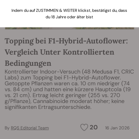
Indem du auf ZUSTIMMEN & WEITER klickst, bestätigst du, dass
du 18 Jahre oder älter bist
Topping bei F1-Hybrid-Autoflower:
Vergleich Unter Kontrollierten
Bedingungen
Kontrollierter Indoor-Versuch (48 Medusa F1, CRIC
Labs) zum Topping bei F1-Hybrid-Autoflower.
Getoppte Pflanzen waren ca. 10 cm niedriger (74
vs. 84 cm) und hatten eine kürzere Hauptcola (19
vs. 21 cm). Ertrag leicht geringer (255 vs. 270
g/Pflanze), Cannabinoide moderat höher; keine
signifikanten Ertragsunterschiede.
20
By
RQS Editorial Team
16 Jan 2026