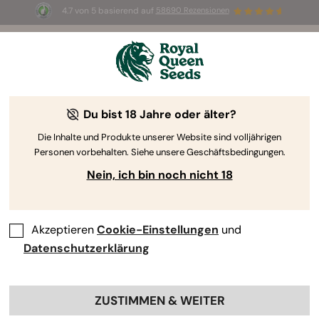
4.7 von 5 basierend auf
58690 Rezensionen
⏳
2-für-1
—
Nur für kurze Zeit
2d 10h 50m 28s
🌱
Du bist 18 Jahre oder älter?
The RQS Blog
Die Inhalte und Produkte unserer Website sind volljährigen
Personen vorbehalten. Siehe unsere Geschäftsbedingungen.
Cannabis Lifestyle Blogs
Sorten und Produkte
Nein, ich bin noch nicht 18
Akzeptieren
Cookie-Einstellungen
und
Datenschutzerklärung
ZUSTIMMEN & WEITER