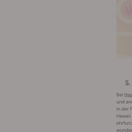
5
Bei
Hea
und and
in der
Hawaii 
ehrfurc
wunder