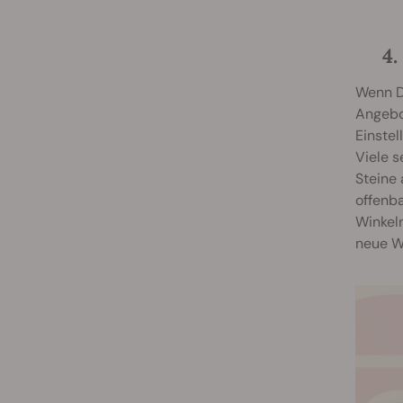
4
Wenn D
Angebo
Einste
Viele s
Steine
offenba
Winkeln
neue We