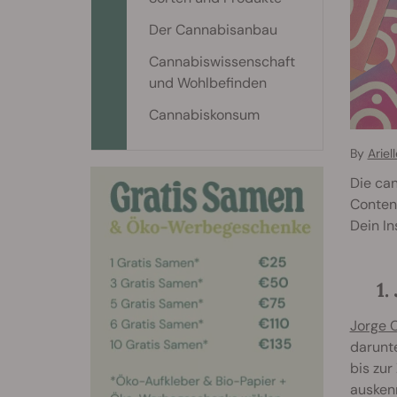
Der Cannabisanbau
Cannabiswissenschaft
und Wohlbefinden
Cannabiskonsum
By
Ariel
Die ca
Content
Dein In
1
Jorge 
darunte
bis zur
auskenn