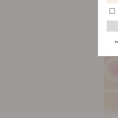
Allerbe
richtig
Profil 
In