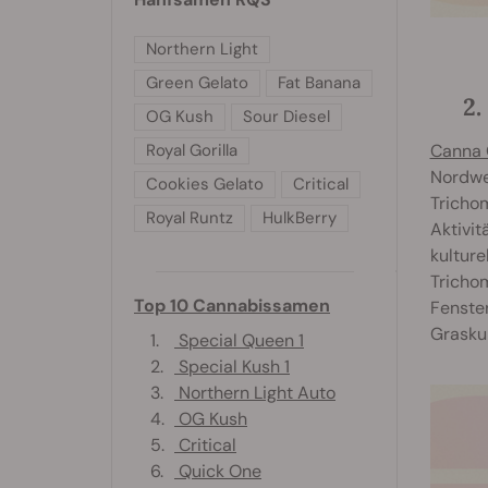
Northern Light
Green Gelato
Fat Banana
2
OG Kush
Sour Diesel
Canna 
Royal Gorilla
Nordwes
Cookies Gelato
Critical
Trichom
Royal Runtz
HulkBerry
Aktivit
kulture
Trichom
Top 10 Cannabissamen
Fenster
Grasku
1.
Special Queen 1
2.
Special Kush 1
3.
Northern Light Auto
4.
OG Kush
5.
Critical
6.
Quick One