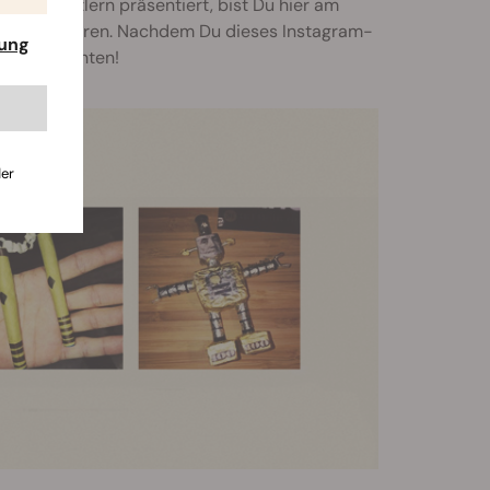
 von Künstlern präsentiert, bist Du hier am
 und inspirieren. Nachdem Du dieses Instagram-
rung
ise betrachten!
der