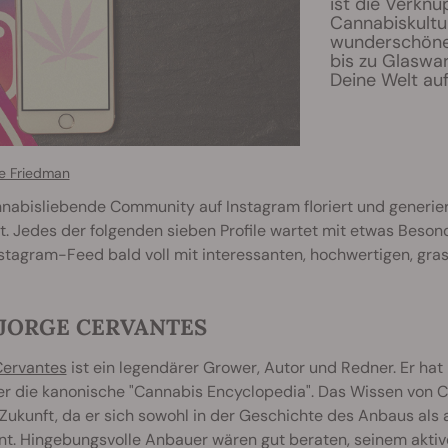
ist die Verknü
Cannabiskultur
wunderschönen
bis zu Glaswa
Deine Welt auf
le Friedman
nnabisliebende Community auf Instagram floriert und generie
. Jedes der folgenden sieben Profile wartet mit etwas Besond
stagram-Feed bald voll mit interessanten, hochwertigen, gra
. JORGE CERVANTES
Cervantes
ist ein legendärer Grower, Autor und Redner. Er hat
r die kanonische "Cannabis Encyclopedia". Das Wissen von C
 Zukunft, da er sich sowohl in der Geschichte des Anbaus als
t. Hingebungsvolle Anbauer wären gut beraten, seinem aktive