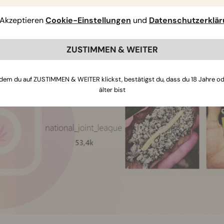
ste des Einfallsreichtums von Hanffreunden von einer Vielzahl
en Ort. Diese Skulpturen werden Dich amüsieren, faszinieren
Akzeptieren
Cookie-Einstellungen
und
Datenschutzerklä
durchgesehen hast, wirst Du Joints nie wieder auf dieselbe We
ZUSTIMMEN & WEITER
dem du auf ZUSTIMMEN & WEITER klickst, bestätigst du, dass du 18 Jahre o
älter bist