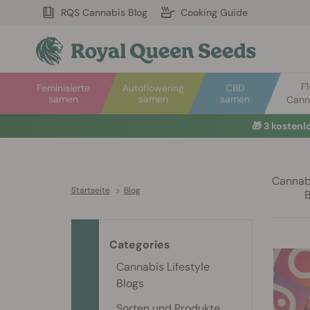
RQS Cannabis Blog
Cooking Guide
F
Feminisierte
Autoflowering
CBD
samen
samen
samen
Cann
🎁
3 kosten
Cannabi
Startseite
>
Blog
Categories
Cannabis Lifestyle
Blogs
Sorten und Produkte