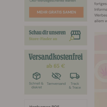
fortges
Inform
Werbeak
allem w
Hanfsamen RQS