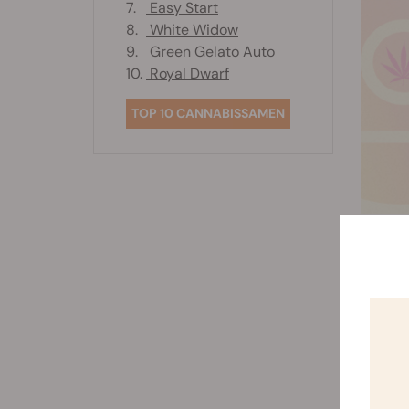
7.
Easy Start
8.
White Widow
9.
Green Gelato Auto
10.
Royal Dwarf
TOP 10 CANNABISSAMEN
3
The Nat
aufweis
einem 
selbst 