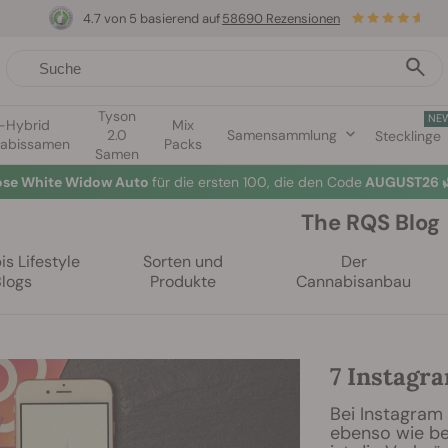
4.7 von 5 basierend auf
58690 Rezensionen
Tyson
NE
1-Hybrid
Mix
2.0
Samensammlung
Stecklinge
abissamen
Packs
Samen
lose White Widow Auto
für die ersten 100, die den Code
AUGUST26 
The RQS Blog
s Lifestyle
Sorten und
Der
Blogs
Produkte
Cannabisanbau
7 Instagra
Bei Instagram 
ebenso wie be