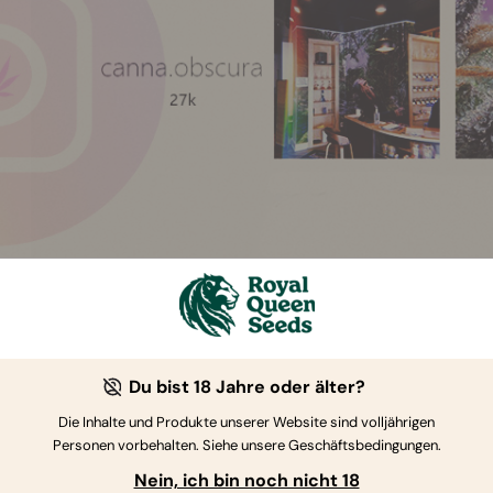
. THE NATIONAL JOINT LEAGUE
Du bist 18 Jahre oder älter?
ional Joint League
ist ein extrem lustiges Weed-Profil, das v
t. Ein Post zeigt einen
Iron Man
aus Blättchen und Weed, der au
Die Inhalte und Produkte unserer Website sind volljährigen
anderen sieht man einen
jointrauchenden Alien
, dessen Joint
Personen vorbehalten. Siehe unsere Geschäftsbedingungen.
raucht. Noch ein anderer zeigt eine
vollständig rauchbare Tar
Nein, ich bin noch nicht 18