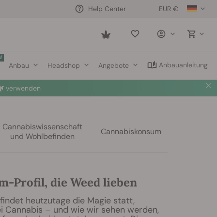
EUR €
Help Center
Saved
items
W
Anbauanleitung
Anbau
Headshop
Angebote

verwenden
Cannabiswissenschaft
Cannabiskonsum
und Wohlbefinden
m-Profil, die Weed lieben
findet heutzutage die Magie statt,
i Cannabis – und wie wir sehen werden,