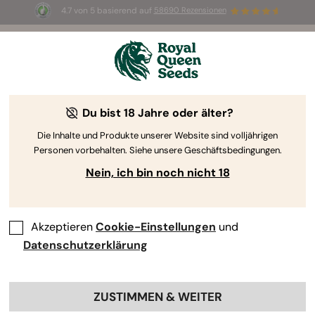
4.7 von 5 basierend auf
58690 Rezensionen
☀️ Sommer-Sale: Bis zu 50 % Rabatt
auf ausgewählte Produkte! ⏤
Jetzt kaufen
🛍️
-10%
Du bist 18 Jahre oder älter?
Die Inhalte und Produkte unserer Website sind volljährigen
Personen vorbehalten. Siehe unsere Geschäftsbedingungen.
Nein, ich bin noch nicht 18
Akzeptieren
Cookie-Einstellungen
und
Datenschutzerklärung
ZUSTIMMEN & WEITER