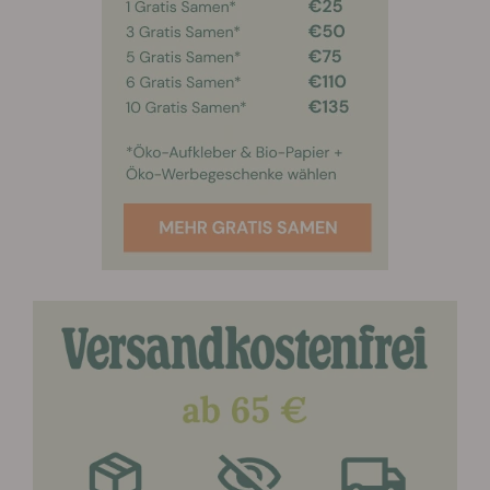
Mixtur gießen. Wenn Deine Pflanzen in der Zwischenzeit
noch mehr Wasser benötigen, solltest Du ganz normales
Wasser verwenden.
Nährstoffe und Hilfsmittel zur Blütenbildung sollten 2
Wochen vor der Ernte abgesetzt werden. Während dieser
letzten Phase sollte man die Pflanzen nur mit normalem
Wasser gießen, um somit die noch vorhandenen
Nährstoffe aus den Pflanzen zu spülen.
Wir empfehlen die Easy Bloom Booster Mixtur nicht
länger als 10 Tage aufzubewahren. Nach diesem
Zeitraum sollte man eine neue Mixtur mit frischem
Wasser ansetzen.
Die Easy Bloom Booster Tabletten gibt es in 5er
Packungen.
WIE MAN DIE EASY BLOOM BOOSTER TABLETTEN
ANWENDET