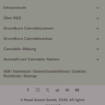
Calciumbicarbonat
25%
Infozentrum
More
helpful
Magnesiumsulfat
10%
Über RQS
info
Analyse von Elementen
Grundkurs Cannabissamen
P2O5
30%
Grundkurs Cannabisanbau
K2O
20%
Cannabis-Bildung
MgO
6%
Auswahl von Cannabis-Samen
Physikalische / chemische
Eigenschaften
AGB
|
Impressum
|
Datenschutzerklärung
|
Cookies-
Richtlinien
|
Sitemap
Körperlicher
Brausetabletten
Status
Farbe
Rose
© Royal Queen Seeds, 2026. All rights
Geruch
Leichter Geruch