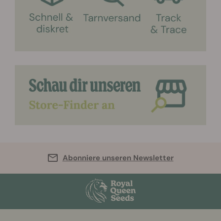
Die Easy Bloom Booster Tabletten sollten nur
verwendet werden, sobald die Pflanzen angefangen
haben zu blühen
Löse eine Bloom Booster Tablette in 5-8 Litern
Wasser auf und schon ist Deine Booster Mixtur
fertig
Die Easy Bloom Booster Mixtur sollte man 2
1
Wochen vor der Ernte absetzen
1
Man kann die Bloom Booster Mixtur für 10 Tage
lagern. Danach sollte man eine neue Bloom Booster
Mixtur ansetzen. Zudem sollten den Pflanzen 2
Wochen vor der Ernte keine neuen Nährstoffe
Abonniere unseren Newsletter
zugefügt werden. Ab diesem Zeitpunkt sollte nur
noch mit normalem Wasser gegossen werden.
Easy Bloom Tablet Zutaten
Monokaliumphosphat
65%