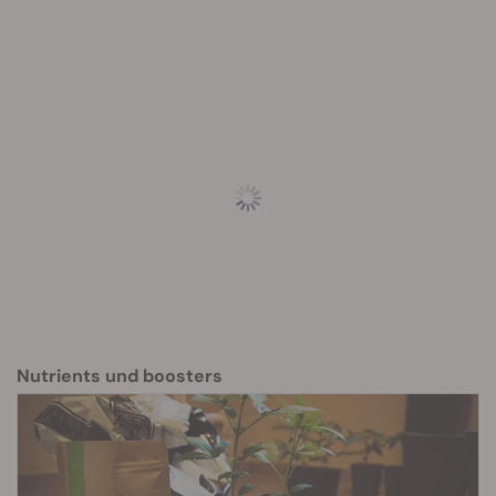
für schnelle Blütenbildung, große Ernten und dicht
gewachsene Blüten!
Der Easy Bloom Booster ist nicht irgendein Nährstoffmix.
Dieser Bloom Booster führt zu wahrhaftig erstklassigen
Resultaten, wenn man ihn mit einem umfassenden
Dünger für die Blütephase kombiniert. Die Dünger Pellets
von Easy sind dafür beispielsweise ideal, da sie sich
perfekt mit dem Bloom Booster von Easy ergänzen.
Man kann die Easy Bloom Booster Tabletten in sein
Bewässerungsplan einbauen, sobald die Pflanzen
anfangen Blüten zu bilden.
Nutrients und boosters