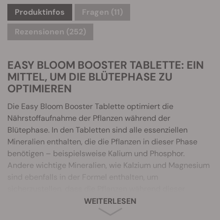
Produktinfos
Fragen
(11)
Rezensionen (252)
EASY BLOOM BOOSTER TABLETTE: EIN
MITTEL, UM DIE BLÜTEPHASE ZU
OPTIMIEREN
Die Easy Bloom Booster Tablette optimiert die
Nährstoffaufnahme der Pflanzen während der
Blütephase. In den Tabletten sind alle essenziellen
Mineralien enthalten, die die Pflanzen in dieser Phase
benötigen – beispielsweise Kalium und Phosphor.
Andere wichtige Mineralien, wie Kalzium und Magnesium
sind ebenfalls in der Formel enthalten, um
sicherzustellen, dass die Pflanzen während dieser
kritischen Phase auch stark und gesund bleiben. Die
WEITERLESEN
Easy Bloom Booster Tabletten sind die optimale Lösung