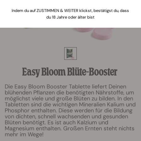
Indem du auf ZUSTIMMEN & WEITER klickst, bestätigst du, dass
du 18 Jahre oder älter bist
Easy Bloom Blüte-Booster
Die Easy Bloom Booster Tablette liefert Deinen
blühenden Pflanzen die benötigten Nährstoffe, um
möglichst viele und große Blüten zu bilden. In den
Tabletten sind die wichtigen Mineralien Kalium und
Phosphor enthalten. Diese werden für die Bildung
von dichten, schnell wachsenden und gesunden
Blüten benötigt. Es ist auch Kalzium und
Magnesium enthalten. Großen Ernten steht nichts
mehr im Wege!