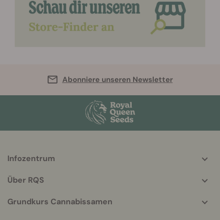
Abonniere unseren Newsletter
Infozentrum
More
helpful
Über RQS
info
Grundkurs Cannabissamen