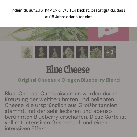
Indem du auf ZUSTIMMEN & WEITER klickst, bestätigst du, dass
du 18 Jahre oder älter bist
+ 3
Blue Cheese
Original Cheese x Oregon Blueberry Blend
Blue-Cheese-Cannabissamen wurden durch
Kreuzung der weltberühmten und beliebten
Cheese, die ursprünglich aus Großbritannien
stammt, mit der sehr leckeren und ebenso
berühmten Blueberry erschaffen. Diese Sorte ist
voll mit intensiven Geschmack und einen
intensiven Effekt.