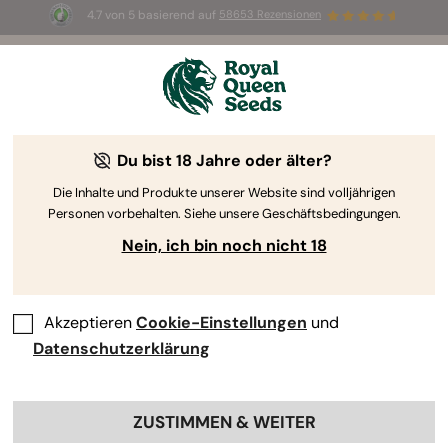
4.7 von 5 basierend auf
58653 Rezensionen
☀️ Sommer-Sale: Bis zu 50 % Rabatt
auf ausgewählte Produkte! ⏤
Jetzt kaufen
🛍️
Du bist 18 Jahre oder älter?
Die Inhalte und Produkte unserer Website sind volljährigen
Personen vorbehalten. Siehe unsere Geschäftsbedingungen.
Nein, ich bin noch nicht 18
Akzeptieren
Cookie-Einstellungen
und
Datenschutzerklärung
ZUSTIMMEN & WEITER