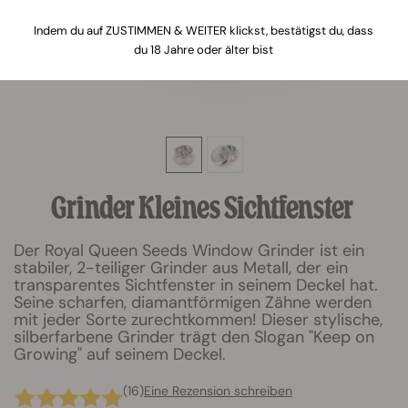
Indem du auf ZUSTIMMEN & WEITER klickst, bestätigst du, dass
du 18 Jahre oder älter bist
Grinder Kleines Sichtfenster
Der Royal Queen Seeds Window Grinder ist ein
stabiler, 2-teiliger Grinder aus Metall, der ein
transparentes Sichtfenster in seinem Deckel hat.
Seine scharfen, diamantförmigen Zähne werden
mit jeder Sorte zurechtkommen! Dieser stylische,
silberfarbene Grinder trägt den Slogan "Keep on
Growing" auf seinem Deckel.
(16)
Eine Rezension schreiben