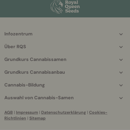
Infozentrum
More
helpful
Über RQS
info
Grundkurs Cannabissamen
Grundkurs Cannabisanbau
Cannabis-Bildung
Auswahl von Cannabis-Samen
AGB
|
Impressum
|
Datenschutzerklärung
|
Cookies-
Richtlinien
|
Sitemap