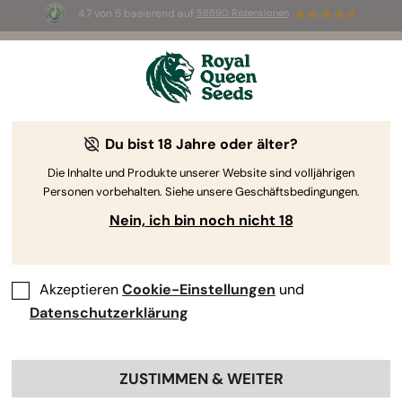
4.7 von 5 basierend auf
58690 Rezensionen
🎁
3 White Widow Auto Samen
KOSTENLOS für die
ersten 100, die den Code
AUGUST26 🌿
Du bist 18 Jahre oder älter?
Die Inhalte und Produkte unserer Website sind volljährigen
Personen vorbehalten. Siehe unsere Geschäftsbedingungen.
Nein, ich bin noch nicht 18
Akzeptieren
Cookie-Einstellungen
und
Datenschutzerklärung
ZUSTIMMEN & WEITER