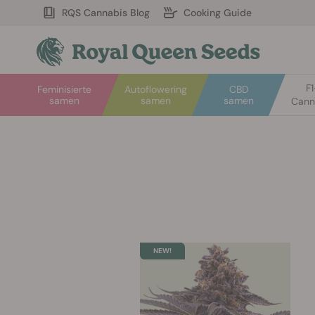
RQS Cannabis Blog
Cooking Guide
F
Feminisierte
Autoflowering
CBD
samen
samen
samen
Cann