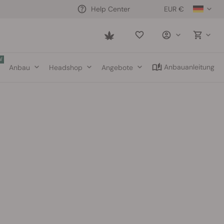
EUR €
Help Center
Saved
items
W
Anbauanleitung
Anbau
Headshop
Angebote