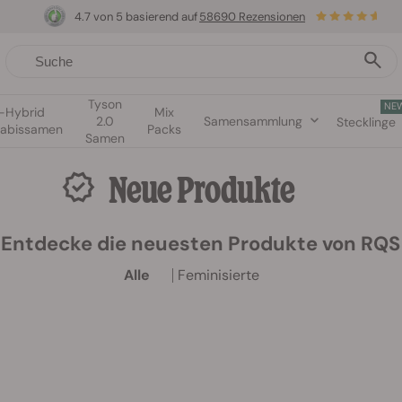
4.7 von 5 basierend auf
58690 Rezensionen
Tyson
NE
1-Hybrid
Mix
2.0
Samensammlung
Stecklinge
abissamen
Packs
Samen
Neue Produkte
Entdecke die neuesten Produkte von RQS
Alle
Feminisierte