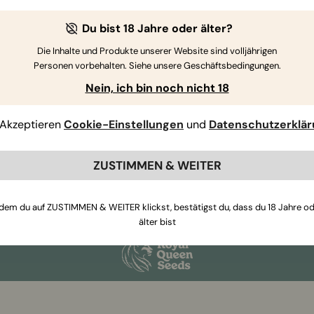
eds.
Du bist 18 Jahre oder älter?
has to do it. And we think you will be glad we have.
Die Inhalte und Produkte unserer Website sind volljährigen
ically and selected by hand. We also aim to bring you
Personen vorbehalten. Siehe unsere Geschäftsbedingungen.
Nein, ich bin noch nicht 18
Akzeptieren
Cookie-Einstellungen
und
Datenschutzerklä
ZUSTIMMEN & WEITER
Abonniere unseren Newsletter
dem du auf ZUSTIMMEN & WEITER klickst, bestätigst du, dass du 18 Jahre o
älter bist