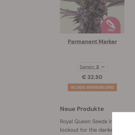
Permanent Marker
Samen:
3
€ 32.50
Neue Produkte
Royal Queen Seeds inventory n
lookout for the dankest new st