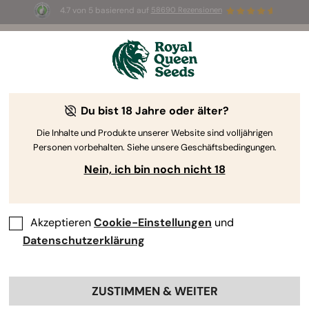
4.7 von 5 basierend auf
58690 Rezensionen
🎁
3 White Widow Auto Samen
KOSTENLOS für die
ersten 100, die den Code
AUGUST26 🌿
Du bist 18 Jahre oder älter?
Die Inhalte und Produkte unserer Website sind volljährigen
Personen vorbehalten. Siehe unsere Geschäftsbedingungen.
Nein, ich bin noch nicht 18
Akzeptieren
Cookie-Einstellungen
und
Datenschutzerklärung
ZUSTIMMEN & WEITER