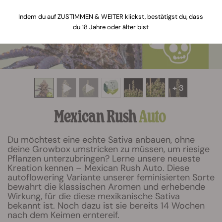
Indem du auf ZUSTIMMEN & WEITER klickst, bestätigst du, dass
du 18 Jahre oder älter bist
+ 3
Mexican Rush
Auto
Du möchtest eine echte Sativa anbauen, ohne
deine Growbox umstricken zu müssen, um riesige
Pflanzen unterzubringen? Lerne unsere neueste
Kreation kennen – Mexican Rush Auto. Diese
autoflowering Variante unserer feminisierten Sorte
bewahrt die klassischen Aromen und erhebende
Wirkung, für die diese mexikanische Sativa
bekannt ist. Noch dazu ist sie bereits 14 Wochen
nach dem Keimen erntereif.