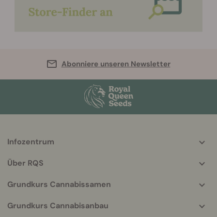
Abonniere unseren Newsletter
Infozentrum
More
helpful
Über RQS
info
Grundkurs Cannabissamen
Grundkurs Cannabisanbau