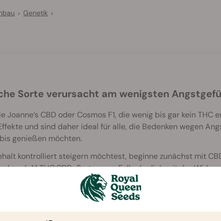
Anbau
Genetik
>
>
che Sorte verursacht am wenigsten Angstgefü
e Joanne’s CBD oder Cosmos F1, die wenig bis gar kein THC e
Effekte und sind daher ideal für alle, die Bedenken wegen An
bis genießen möchten.
lt kontrolliert steigern möchtest, beginne zunächst mit C
d nach 1:1 THC:CBD-Sorten aus. Falls du dich mit der Wirkung
genere Erfahrung Sorten mit höherem THC-Gehalt ausprobiere
bis verursachte Angst verhindert und bekämpft