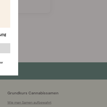
rung
der
Grundkurs Cannabissamen
Wie man Samen aufbewahrt