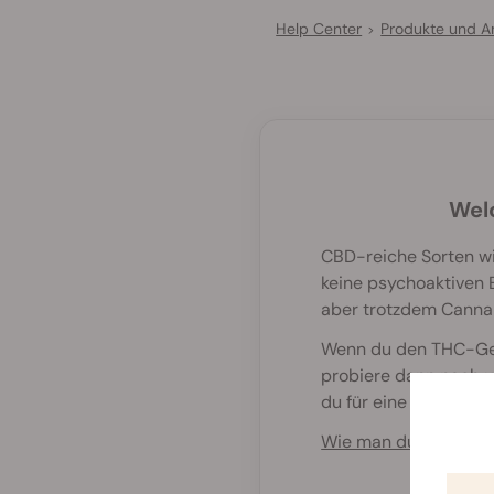
Help Center
Produkte und 
>
Wel
CBD-reiche Sorten wi
keine psychoaktiven 
aber trotzdem Canna
Wenn du den THC-Geha
probiere dann nach un
du für eine ausgewo
Wie man durch Canna