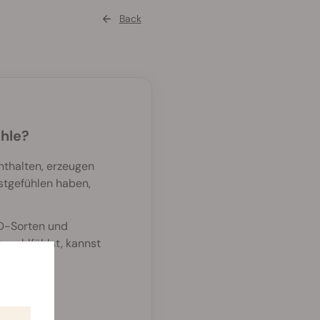
Back
hle?
nthalten, erzeugen
gstgefühlen haben,
BD-Sorten und
 wohlfühlst, kannst
n.