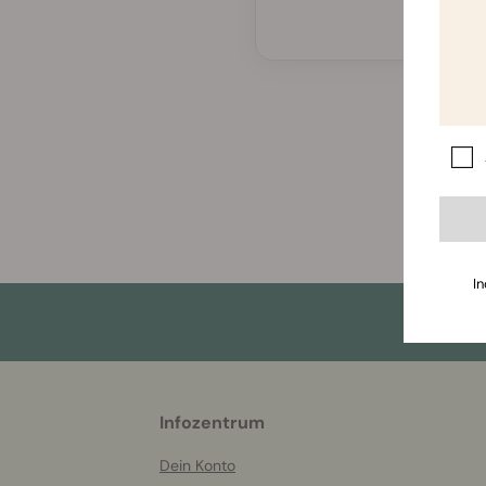
In
More
Infozentrum
helpful
info
Dein Konto