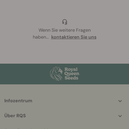
Wenn Sie weitere Fragen
haben
...
kontaktieren Sie uns
More
Infozentrum
helpful
info
Über RQS