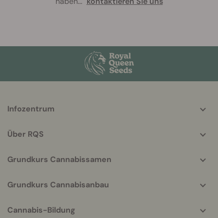
haben
...
kontaktieren Sie uns
More
Infozentrum
helpful
info
Über RQS
Grundkurs Cannabissamen
Grundkurs Cannabisanbau
Cannabis-Bildung