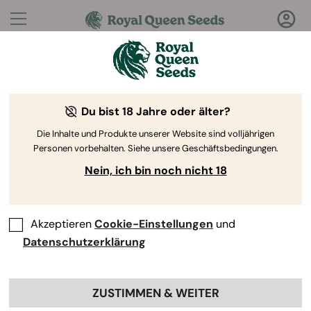
Fragen?
Antworten!
Du bist 18 Jahre oder älter?
Willkommen im Royal Queen Seeds Help Center
Die Inhalte und Produkte unserer Website sind volljährigen
Personen vorbehalten. Siehe unsere Geschäftsbedingungen.
Nein, ich bin noch nicht 18
Akzeptieren
Cookie-Einstellungen
und
Help Center
>
Produkte und
Back
Anbau
>
Cannabissamen 101
>
Datenschutzerklärung
Lohnt es sich, feminisierte
ZUSTIMMEN & WEITER
Samen zu kaufen?