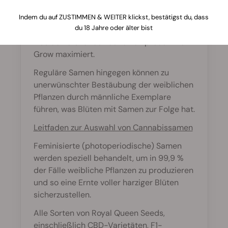
Feminisierte Samen bringen fast
Indem du auf ZUSTIMMEN & WEITER klickst, bestätigst du, dass
du 18 Jahre oder älter bist
ausschließlich weibliche Pflanzen hervor,
was deine Chancen auf einen produktiven
Grow maximiert.
Reguläre Samen hingegen können zu
unerwünschter Bestäubung der weiblichen
Pflanzen durch männliche Exemplare
führen, was Blüten mit Samen zur Folge hat.
Leitfaden zur Auswahl von Cannabissamen
Feminisierte (photoperiodische) Samen
werden speziell behandelt, um in 99,9 %
der Fälle weibliche Pflanzen zu produzieren
und so eine Ernte voller harziger Blüten
sicherzustellen.
Alle Sorten von Royal Queen Seeds,
einschließlich CBD-Varietäten, F1-