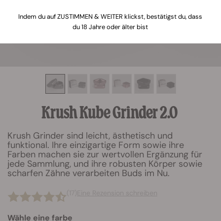
Indem du auf ZUSTIMMEN & WEITER klickst, bestätigst du, dass
du 18 Jahre oder älter bist
Krush Kube Grinder 2.0
Krush Grinder sind leicht, ästhetisch und
funktional. Ihre einzigartige Form sowie ihre
Farben machen sie zur wertvollen Ergänzung für
jede Sammlung, und ihre robusten Körper sowie
scharfen Zähne verarbeiten Buds im Nu.
(17)
Eine Rezension schreiben
Wähle eine farbe