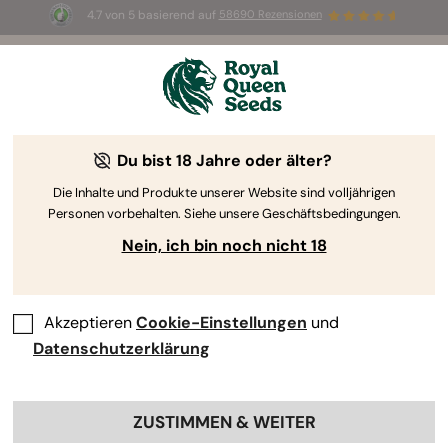
4.7 von 5 basierend auf
58690 Rezensionen
🎁
3 White Widow Auto Samen
KOSTENLOS für die
ersten 100, die den Code
AUGUST26 🌿
Du bist 18 Jahre oder älter?
Die Inhalte und Produkte unserer Website sind volljährigen
Personen vorbehalten. Siehe unsere Geschäftsbedingungen.
Nein, ich bin noch nicht 18
Akzeptieren
Cookie-Einstellungen
und
Datenschutzerklärung
ZUSTIMMEN & WEITER