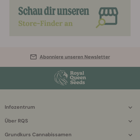
Abonniere unseren Newsletter
Infozentrum
More
helpful
Über RQS
info
Grundkurs Cannabissamen