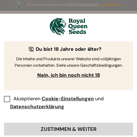
4.7 von 5 basierend auf
58653 Rezensionen
☀️ Sommer-Sale: Bis zu 50 % Rabatt
auf ausgewählte Produkte! ⏤
Jetzt kaufen
🛍️
Du bist 18 Jahre oder älter?
Die Inhalte und Produkte unserer Website sind volljährigen
Personen vorbehalten. Siehe unsere Geschäftsbedingungen.
Nein, ich bin noch nicht 18
Akzeptieren
Cookie-Einstellungen
und
Datenschutzerklärung
ZUSTIMMEN & WEITER