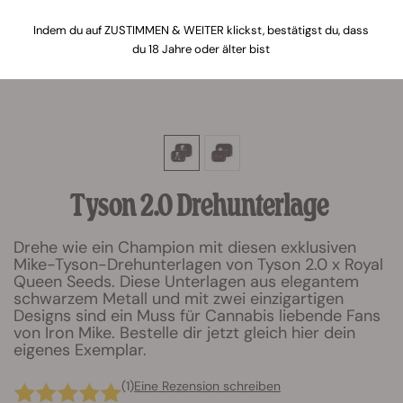
Indem du auf ZUSTIMMEN & WEITER klickst, bestätigst du, dass
du 18 Jahre oder älter bist
Tyson 2.0 Drehunterlage
Drehe wie ein Champion mit diesen exklusiven
Mike-Tyson-Drehunterlagen von Tyson 2.0 x Royal
Queen Seeds. Diese Unterlagen aus elegantem
schwarzem Metall und mit zwei einzigartigen
Designs sind ein Muss für Cannabis liebende Fans
von Iron Mike. Bestelle dir jetzt gleich hier dein
eigenes Exemplar.
(1)
Eine Rezension schreiben