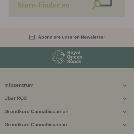
Abonniere unseren Newsletter
Infozentrum
More
helpful
Über RQS
info
Grundkurs Cannabissamen
Grundkurs Cannabisanbau