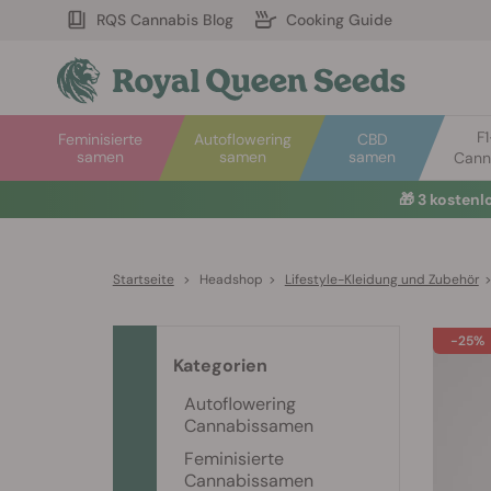
RQS Cannabis Blog
Cooking Guide
F
Feminisierte
Autoflowering
CBD
samen
samen
samen
Cann
🎁
3 kosten
Startseite
>
Headshop
>
Lifestyle-Kleidung und Zubehör
-25%
Kategorien
Autoflowering
Cannabissamen
Feminisierte
Cannabissamen