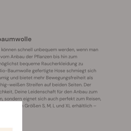
obaumwolle
eans können schnell unbequem werden, wenn man
 vom Anbau der Pflanzen bis hin zum
e möglichst bequeme Raucherkleidung zu
s Bio-Baumwolle gefertigte Hose schmiegt sich
umig und bietet mehr Bewegungsfreiheit als
hig-weißen Streifen auf beiden Seiten. Der
ichkeit, Deine Leidenschaft für den Anbau zum
m, sondern eignet sich auch perfekt zum Reisen,
ist in den Größen S, M, L und XL erhältlich –