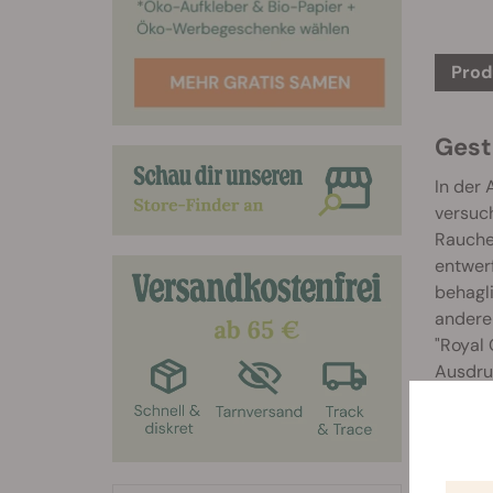
Prod
Gest
In der 
versuch
Raucher
entwerf
behagli
andere 
"Royal 
Ausdruc
zum Ein
wir hab