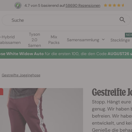
4.7 von 5 basierend auf
58690 Rezensionen
Tyson
NE
1-Hybrid
Mix
2.0
Samensammlung
Stecklinge
abissamen
Packs
Samen
lose White Widow Auto
für die ersten 100, die den Code
AUGUST26 
>
Gestreifte Jogginghose
Gestreifte
Stopp. Hängt eure
genug. Wir haben 
befreien. Wir hab
entwickelt, und ke
Genieße die beha