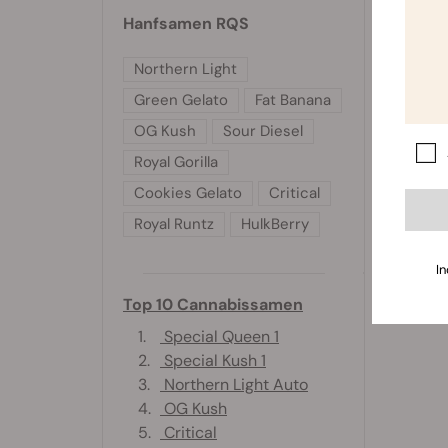
Hanfsamen RQS
Northern Light
Green Gelato
Fat Banana
OG Kush
Sour Diesel
Royal Gorilla
Cookies Gelato
Critical
Royal Runtz
HulkBerry
In
Top 10 Cannabissamen
1.
Special Queen 1
2.
Special Kush 1
3.
Northern Light Auto
4.
OG Kush
5.
Critical