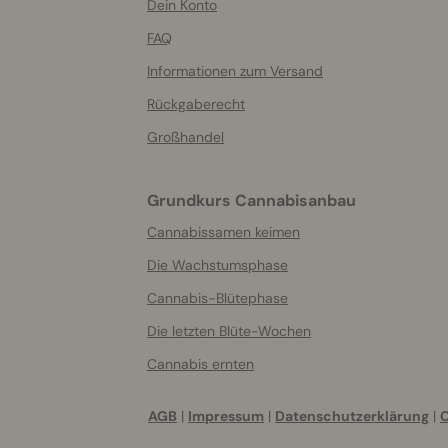
helpful
Dein Konto
info
FAQ
Informationen zum Versand
Rückgaberecht
Großhandel
Grundkurs Cannabisanbau
Cannabissamen keimen
Die Wachstumsphase
Cannabis-Blütephase
Die letzten Blüte-Wochen
Cannabis ernten
AGB
|
Impressum
|
Datenschutzerklärung
|
C