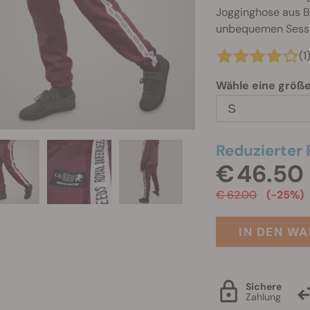
Jogginghose aus B
unbequemen Sessi
(1
Wähle eine größ
S
Reduzierter 
€ 46.50
€ 62.00
(-25%)
IN DEN W
Sichere
Zahlung