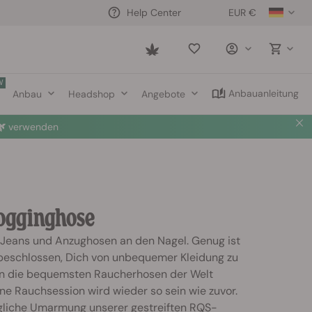
EUR €
Help Center
Saved
items
W
Anbauanleitung
Anbau
Headshop
Angebote

verwenden
 Jogginghose
 Jeans und Anzughosen an den Nagel. Genug ist
beschlossen, Dich von unbequemer Kleidung zu
en die bequemsten Raucherhosen der Welt
ine Rauchsession wird wieder so sein wie zuvor.
gliche Umarmung unserer gestreiften RQS-