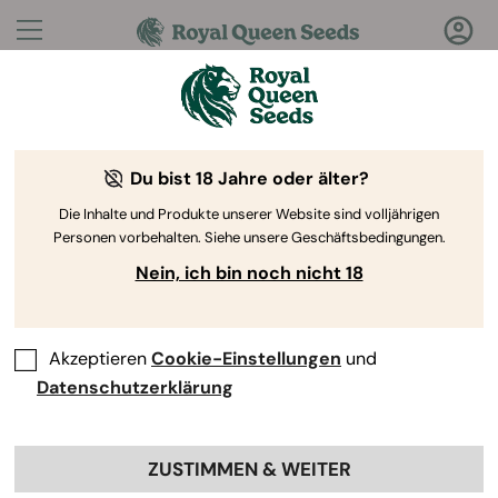
Fragen?
Antworten!
Du bist 18 Jahre oder älter?
Willkommen im Royal Queen Seeds Help Center
Die Inhalte und Produkte unserer Website sind volljährigen
Personen vorbehalten. Siehe unsere Geschäftsbedingungen.
Nein, ich bin noch nicht 18
Akzeptieren
Cookie-Einstellungen
und
Help Center
>
Produkte und
Back
Anbau
>
Vaporizer
>
Datenschutzerklärung
Wie verwende ich einen
ZUSTIMMEN & WEITER
Vaporizer?