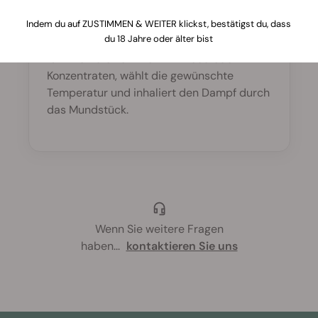
Jedes Vaporizer-Modell hat eine
Indem du auf ZUSTIMMEN & WEITER klickst, bestätigst du, dass
du 18 Jahre oder älter bist
spezifische Anleitung, doch im Allgemeinen
füllt man die Kammer mit Weed oder
Konzentraten, wählt die gewünschte
Temperatur und inhaliert den Dampf durch
das Mundstück.
Wenn Sie weitere Fragen
haben
...
kontaktieren Sie uns