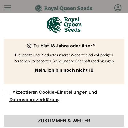
Fragen?
Antworten!
Du bist 18 Jahre oder älter?
Willkommen im Royal Queen Seeds Help Center
Die Inhalte und Produkte unserer Website sind volljährigen
Personen vorbehalten. Siehe unsere Geschäftsbedingungen.
Nein, ich bin noch nicht 18
Akzeptieren
Cookie-Einstellungen
und
Help Center
>
Produkte und
Back
Anbau
>
Stecklinge
>
Datenschutzerklärung
Wie verpflanze ich Stecklinge?
ZUSTIMMEN & WEITER