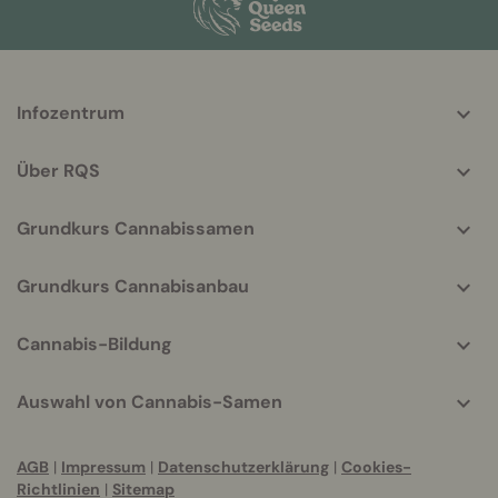
More
Infozentrum
helpful
info
Über RQS
Grundkurs Cannabissamen
Grundkurs Cannabisanbau
Cannabis-Bildung
Auswahl von Cannabis-Samen
AGB
|
Impressum
|
Datenschutzerklärung
|
Cookies-
Richtlinien
|
Sitemap