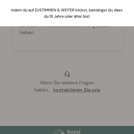
Gut bewurzelte Stecklinge in
Indem du auf ZUSTIMMEN & WEITER klickst, bestätigst du, dass
vorgefeuchtetes Substrat setzen, sanft
du 18 Jahre oder älter bist
andrücken, leicht angießen und hohe
Luftfeuchte halten, bis sie sich angepasst
haben.
Wenn Sie weitere Fragen
haben
...
kontaktieren Sie uns