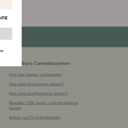
rung
der
Grundkurs Cannabissamen
Wie man Samen aufbewahrt
Was sind feminisierte samen?
Was sind autoflowering samen?
Reguläre, CBD, Auto- und feminisierte
Samen
Anbau von F1-Hybridsamen