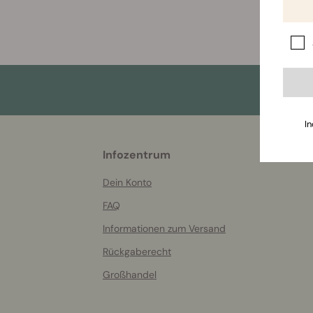
In
More
Infozentrum
helpful
info
Dein Konto
FAQ
Informationen zum Versand
Rückgaberecht
Großhandel