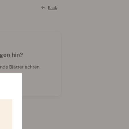
Back
gen hin?
nde Blätter achten.