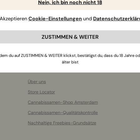
Nein, ich bin noch nicht 18
Akzeptieren
Cookie-Einstellungen
und
Datenschutzerklä
ZUSTIMMEN & WEITER
dem du auf ZUSTIMMEN & WEITER klickst, bestätigst du, dass du 18 Jahre o
älter bist
Über RQS
Über uns
Store Locator
Cannabissamen-Shop Amsterdam
Cannabissamen-Qualitätskontrolle
Nachhaltige Freebies-Grundsätze