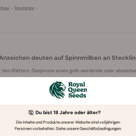
Anbau
Stecklinge
>
>
Anzeichen deuten auf Spinnmilben an Stecklin
uf den Blättern, Gespinste sowie gelb werdende oder absterbe
Du bist 18 Jahre oder älter?
Die Inhalte und Produkte unserer Website sind volljährigen
Wenn Sie weitere Fragen haben
,
kontaktieren Sie uns
Personen vorbehalten. Siehe unsere Geschäftsbedingungen.