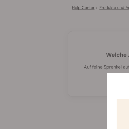
Help Center
Produkte und 
>
Welche 
Auf feine Sprenkel a