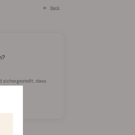
Back
n?
 sichergestellt, dass