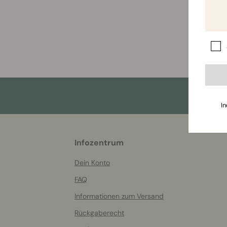
In
More
Infozentrum
helpful
info
Dein Konto
FAQ
Informationen zum Versand
Rückgaberecht