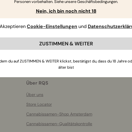
Personen vorbehalten. Siehe unsere Geschäftsbedingungen.
Wenn Sie weitere Fragen haben
,
kontaktieren Sie uns
Nein, ich bin noch nicht 18
Akzeptieren
Cookie-Einstellungen
und
Datenschutzerklä
ZUSTIMMEN & WEITER
dem du auf ZUSTIMMEN & WEITER klickst, bestätigst du, dass du 18 Jahre o
älter bist
Über RQS
Über uns
Store Locator
Cannabissamen-Shop Amsterdam
Cannabissamen-Qualitätskontrolle