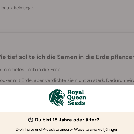
Anbau
Keimung
>
>
ie tief sollte ich die Samen in die Erde pflanze
 mm tiefes Loch in die Erde.
ker mit Erde, aber verdichte sie nicht zu stark. Dadurch wird
el Druck problemlos keimen kann.
Du bist 18 Jahre oder älter?
Die Inhalte und Produkte unserer Website sind volljährigen