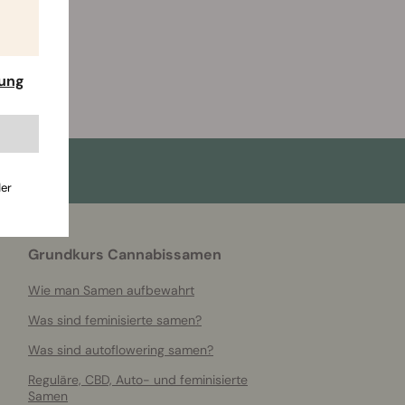
rung
der
Grundkurs Cannabissamen
Wie man Samen aufbewahrt
Was sind feminisierte samen?
Was sind autoflowering samen?
Reguläre, CBD, Auto- und feminisierte
Samen