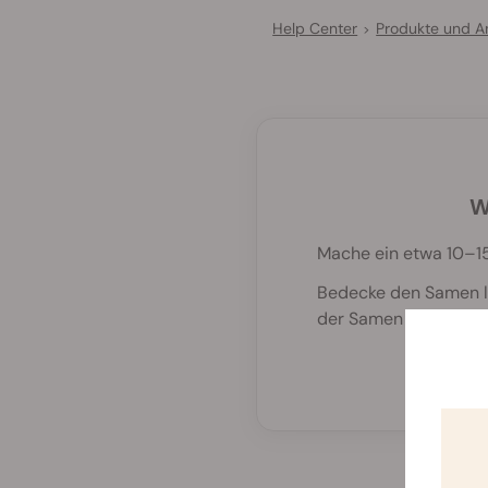
Help Center
Produkte und 
>
W
Mache ein etwa 10–15
Bedecke den Samen loc
der Samen ohne zu vi