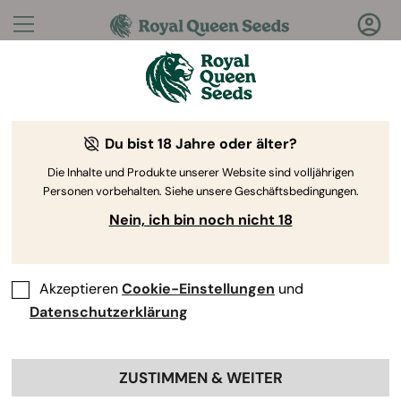
Fragen?
Antworten!
Du bist 18 Jahre oder älter?
Willkommen im Royal Queen Seeds Help Center
Die Inhalte und Produkte unserer Website sind volljährigen
Personen vorbehalten. Siehe unsere Geschäftsbedingungen.
Nein, ich bin noch nicht 18
Akzeptieren
Cookie-Einstellungen
und
Help Center
>
Produkte und
Back
Anbau
>
Genetik
>
Datenschutzerklärung
Hat RQS Anleitungen oder
ZUSTIMMEN & WEITER
Ressourcen für Anbauanfänger?