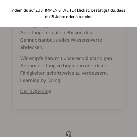
Wir haben auf unserer Website fast 2000
Indem du auf ZUSTIMMEN & WEITER klickst, bestätigst du, dass
du 18 Jahre oder älter bist
Seiten an Content veröffentlicht, die von
Anfängertipps bis hin zu detaillierten
Anleitungen zu allen Phasen des
Cannabisanbaus alles Wissenswerte
abdecken.
Wir empfehlen, mit unserer vollständigen
Anbauanleitung zu beginnen und deine
Fähigkeiten schrittweise zu verbessern.
Learning by Doing!
Der RQS-Blog