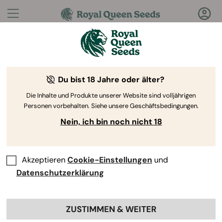
Fragen?
Antworten!
Du bist 18 Jahre oder älter?
Willkommen im Royal Queen Seeds Help Center
Die Inhalte und Produkte unserer Website sind volljährigen
Personen vorbehalten. Siehe unsere Geschäftsbedingungen.
Nein, ich bin noch nicht 18
Akzeptieren
Cookie-Einstellungen
und
Help Center
>
Produkte und
Back
Anbau
>
Anbau
>
Datenschutzerklärung
Warum brauche ich einen
ZUSTIMMEN & WEITER
Ventilator in der Growbox?