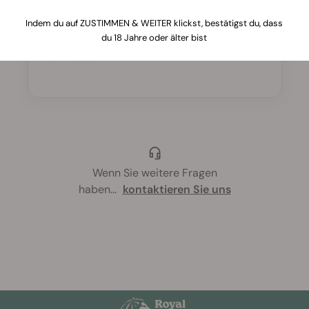
Um die Stängel zu stärken und stehende
Indem du auf ZUSTIMMEN & WEITER klickst, bestätigst du, dass
du 18 Jahre oder älter bist
Luft oder übermäßige Luftfeuchtigkeit zu
vermeiden.
Wenn Sie weitere Fragen
haben
...
kontaktieren Sie uns