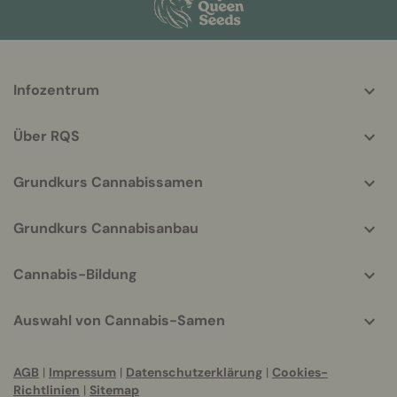
More
Infozentrum
helpful
info
Über RQS
Grundkurs Cannabissamen
Grundkurs Cannabisanbau
Cannabis-Bildung
Auswahl von Cannabis-Samen
AGB
|
Impressum
|
Datenschutzerklärung
|
Cookies-
Richtlinien
|
Sitemap