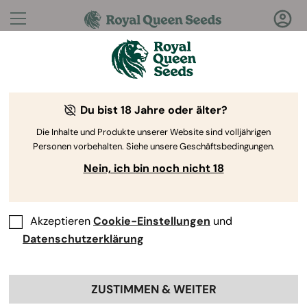
Fragen?
Antworten!
Du bist 18 Jahre oder älter?
Willkommen im Royal Queen Seeds Help Center
Die Inhalte und Produkte unserer Website sind volljährigen
Personen vorbehalten. Siehe unsere Geschäftsbedingungen.
Nein, ich bin noch nicht 18
Akzeptieren
Cookie-Einstellungen
und
Help Center
>
Produkte und
Back
Anbau
>
Anbau
>
Datenschutzerklärung
Brauche ich ein pH- und EC-
ZUSTIMMEN & WEITER
Messgerät?