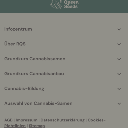
More
Infozentrum
helpful
info
Über RQS
Grundkurs Cannabissamen
Grundkurs Cannabisanbau
Cannabis-Bildung
Auswahl von Cannabis-Samen
AGB
|
Impressum
|
Datenschutzerklärung
|
Cookies-
Richtlinien
|
Sitemap