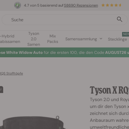
4.7 von 5 basierend auf
58690 Rezensionen
Tyson
NE
1-Hybrid
Mix
2.0
Samensammlung
Stecklinge
abissamen
Packs
Samen
lose White Widow Auto
für die ersten 100, die den Code
AUGUST26 
RQS Stofftöpfe
Tyson X RQS
Tyson 2.0 und Ro
um dir den Tyson x
zeichnet sich dur
Anbauraum wahren 
umweltfreundlichen