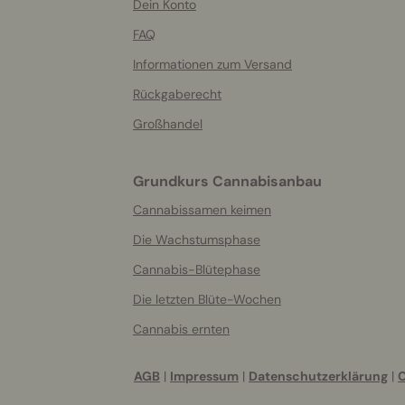
helpful
Dein Konto
info
FAQ
Informationen zum Versand
Rückgaberecht
Großhandel
Grundkurs Cannabisanbau
Cannabissamen keimen
Die Wachstumsphase
Cannabis-Blütephase
Die letzten Blüte-Wochen
Cannabis ernten
AGB
|
Impressum
|
Datenschutzerklärung
|
C