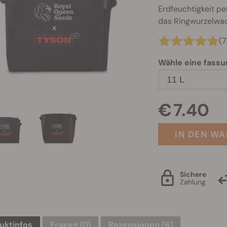
Erdfeuchtigkeit pe
das Ringwurzelwa
(7
Wähle eine fass
11 L
€ 7.40
IN DEN W
Sichere
Zahlung
uktinfos
Fragen
(0)
Rezensionen (6)