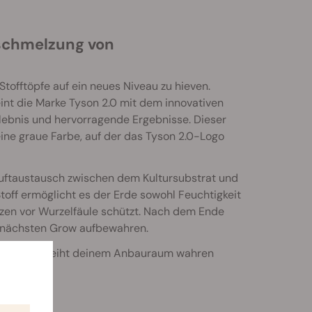
rschmelzung von
offtöpfe auf ein neues Niveau zu hieven.
t die Marke Tyson 2.0 mit dem innovativen
rlebnis und hervorragende Ergebnisse. Dieser
eine graue Farbe, auf der das Tyson 2.0-Logo
 Luftaustausch zwischen dem Kultursubstrat und
off ermöglicht es der Erde sowohl Feuchtigkeit
zen vor Wurzelfäule schützt. Nach dem Ende
m nächsten Grow aufbewahren.
tlich und verleiht deinem Anbauraum wahren