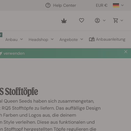
EUR €
Help Center
Saved
items
W
Anbauanleitung
Anbau
Headshop
Angebote

verwenden
 Stofftöpfe
yal Queen Seeds haben sich zusammengetan,
 RQS Stofftöpfe zu liefern. Das auffällige Design
ch Farben und Logos aus, die deinem
Style verleihen. Diese aus funktionalen und
 Stofftopf hergestellten Töpfe regulieren die