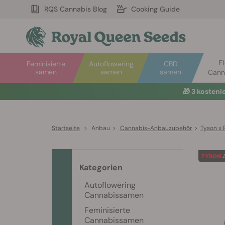
RQS Cannabis Blog
Cooking Guide
F
Feminisierte
Autoflowering
CBD
samen
samen
samen
Cann
🎁
3 kosten
Startseite
>
Anbau
>
Cannabis-Anbauzubehör
>
Tyson x 
Kategorien
Autoflowering
Cannabissamen
Feminisierte
Cannabissamen