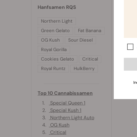
Hanfsamen RQS
Northern Light
Green Gelato
Fat Banana
OG Kush
Sour Diesel
Royal Gorilla
Cookies Gelato
Critical
Royal Runtz
HulkBerry
In
Top 10 Cannabissamen
1.
Special Queen 1
2.
Special Kush 1
3.
Northern Light Auto
4.
OG Kush
5.
Critical