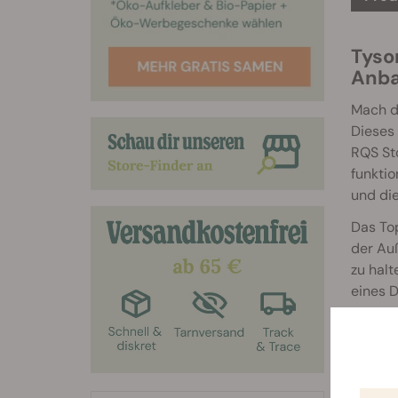
Tyso
Anb
Mach d
Dieses
RQS Sto
funktio
und di
Das Top
der Auß
zu hal
eines 
Der Tys
Style u