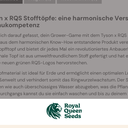
n x RQS Stofftöpfe: eine harmonische Ve
aukompetenz
ich darauf gefasst, dein Grower-Game mit dem Tyson x RQS St
 aus dem harmonischen Know-How entstandene Produkt verein
pfftopf und bietet dir jedes Mal ein revolutioniertes Anbaue
nale Topf ist aus umweltfreundlichem Stoff gefertigt und hat 
e neuen grünen RQS-Logos hervorstechen.
fmaterial ist ideal für Erde und ermöglicht einen optimalen
enwelt und verhindert somit das Ringwurzelwachstum. Der St
ten wie auch überschüssiges Wasser abzugeben, was die Pflan
Durchgangs kannst du sie einfach waschen und bis zu deine
on x RQS Stofftöpfe ist in den Topfgrößen 11 l und 15 l erhäl
nd ermöglicht gleichzeitig hervorragende Ernten.