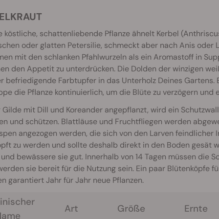
ELKRAUT
e köstliche, schattenliebende Pflanze ähnelt Kerbel (Anthriscu
ischen oder glatten Petersilie, schmeckt aber nach Anis oder L
en mit den schlanken Pfahlwurzeln als ein Aromastoff in Su
en den Appetit zu unterdrücken. Die Dolden der winzigen we
befriedigende Farbtupfer in das Unterholz Deines Gartens. 
pe die Pflanze kontinuierlich, um die Blüte zu verzögern und
r Gilde mit Dill und Koreander angepflanzt, wird ein Schutzwa
n und schützen. Blattläuse und Fruchtfliegen werden abgewe
pen angezogen werden, die sich von den Larven feindlicher I
pft zu werden und sollte deshalb direkt in den Boden gesät w
 und bewässere sie gut. Innerhalb von 14 Tagen müssen die
erden sie bereit für die Nutzung sein. Ein paar Blütenköpfe f
n garantiert Jahr für Jahr neue Pflanzen.
inischer
Art
Größe
Ernte
Name