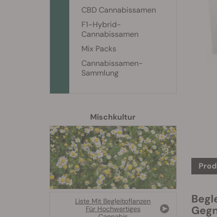
CBD Cannabissamen
F1-Hybrid-
Cannabissamen
Mix Packs
Cannabissamen-
Sammlung
Mischkultur
Prod
Begl
Liste Mit Begleitpflanzen
Gegn
Für Hochwertiges
Cannabis