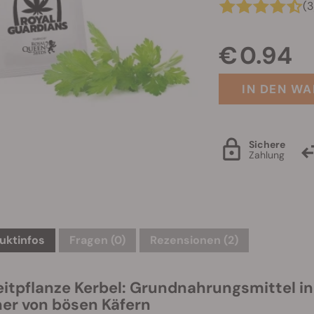
(3
€ 0.94
IN DEN W
Sichere
Zahlung
uktinfos
Fragen
(0)
Rezensionen (2)
eitpflanze Kerbel: Grundnahrungsmittel i
er von bösen Käfern