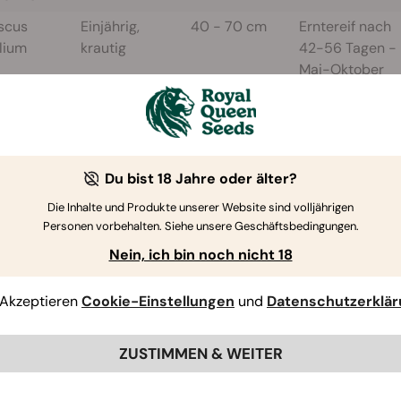
scus
Einjährig,
40 - 70 cm
Erntereif nach
lium
krautig
42-56 Tagen -
Mai-Oktober
pH
Boden
Keimung
Abstand
Du bist 18 Jahre oder älter?
sten
Reich an
7-14 Tage / 20°C
25 - 30
Die Inhalte und Produkte unserer Website sind volljährigen
en 5,5
Nährstoffen mit
- benötigt Licht
cm
Personen vorbehalten. Siehe unsere Geschäftsbedingungen.
 kann
viel
um zu keimen
Nein, ich bin noch nicht 18
en 5,0
beigemengtem
2
Kompost
Akzeptieren
Cookie-Einstellungen
und
Datenschutzerklä
en
ZUSTIMMEN & WEITER