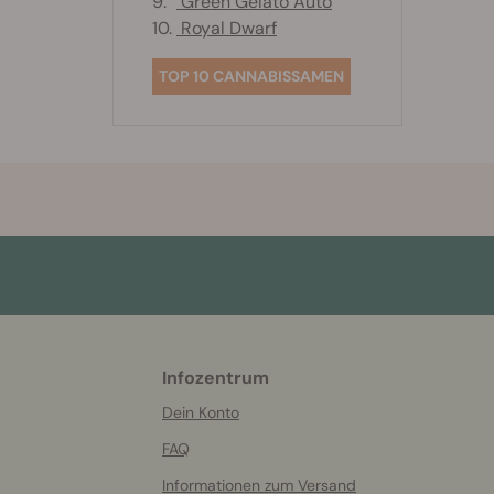
9.
Green Gelato Auto
10.
Royal Dwarf
TOP 10 CANNABISSAMEN
Infozentrum
More
helpful
Dein Konto
info
FAQ
Informationen zum Versand