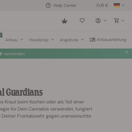
EUR €
Help Center
Saved
items
W
Anbauanleitung
Anbau
Headshop
Angebote

verwenden
al Guardians
ges Kraut beim Kochen oder als Teil einer
egie für Dein Cannabis verwendet, fungiert
eil Deiner Frontabwehr gegen unerwünschte