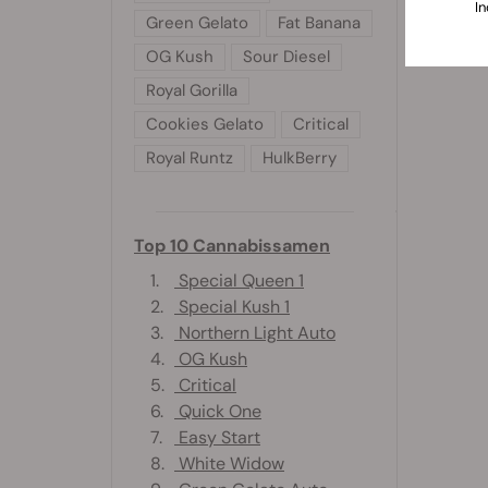
In
Green Gelato
Fat Banana
OG Kush
Sour Diesel
Royal Gorilla
Cookies Gelato
Critical
Royal Runtz
HulkBerry
Top 10 Cannabissamen
1.
Special Queen 1
2.
Special Kush 1
3.
Northern Light Auto
4.
OG Kush
5.
Critical
6.
Quick One
7.
Easy Start
8.
White Widow