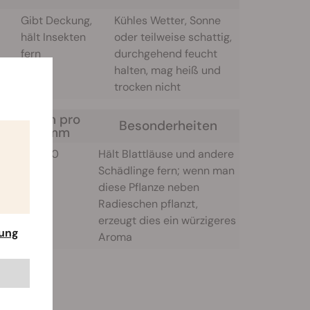
Gibt Deckung,
Kühles Wetter, Sonne
hält Insekten
oder teilweise schattig,
fern
durchgehend feucht
halten, mag heiß und
trocken nicht
Samen pro
Besonderheiten
Gramm
400 - 500
Hält Blattläuse und andere
Schädlinge fern; wenn man
diese Pflanze neben
Radieschen pflanzt,
erzeugt dies ein würzigeres
rung
Aroma