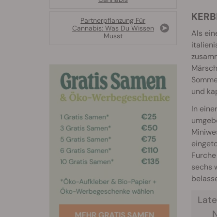
KERB
Partnerpflanzung Für
Cannabis: Was Du Wissen
Als ein
Musst
italien
zusamm
Märsch
Sommer 
und kap
In eine
umgebe
Miniwes
eingeto
Furche
sechs w
belasse
Late