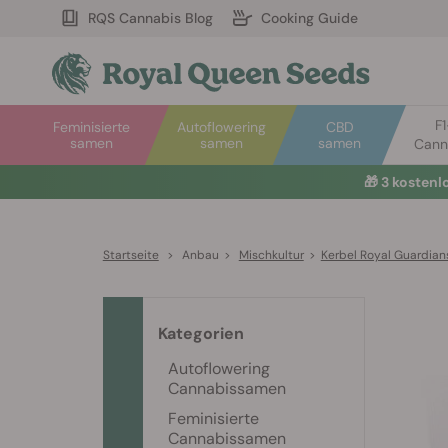
RQS Cannabis Blog
Cooking Guide
F
Feminisierte
Autoflowering
CBD
samen
samen
samen
Cann
🎁
3 kosten
Startseite
>
Anbau
>
Mischkultur
>
Kerbel Royal Guardian
Kategorien
Autoflowering
Cannabissamen
Feminisierte
Cannabissamen