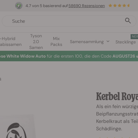
4.7 von 5 basierend auf
58690 Rezensionen
Tyson
NE
1-Hybrid
Mix
2.0
Samensammlung
Stecklinge
abissamen
Packs
Samen
lose White Widow Auto
für die ersten 100, die den Code
AUGUST26 
s
Kerbel Roy
Als ein fein würzi
Beipflanzungsstrat
Kerbelkraut als T
Schädlinge.