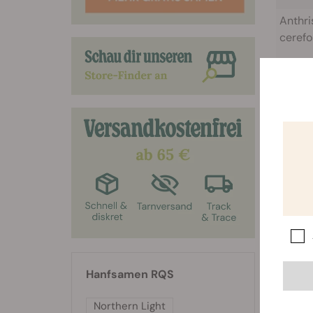
Anthri
cerefo
am be
zwisch
und 7;
zwisch
und 8,
wachs
Hanfsamen RQS
Northern Light