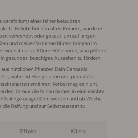
s cerefolium) einer feiner belaubten
akritz. Beliebt bei den alten Römern, wurde er
ppen verwendet oder gekaut, um auf langen
ißen und malvenfarbenen Blüten bringen im
Er wächst nur zu 60cm Höhe heran, also pflücke
 ein gesundes, buschiges Aussehen zu fördern.
ll aus nützlichen Pflanzen Dein Cannabis
hrt, während Honigbienen und parasitäre
nsektenarten ernähren. Kerbel mag es nicht,
erden. Streue die feinen Samen in eine seichte
 Schösslinge ausgedünnt werden und ab Woche
ür die Reifung und zur Selbstaussaat zu
Effekt
Klima