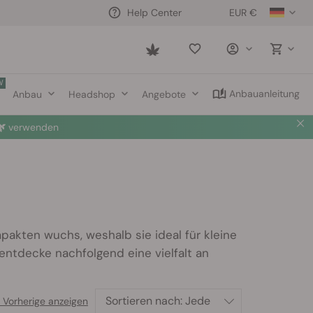
EUR €
Help Center
Saved
items
W
Anbauanleitung
Anbau
Headshop
Angebote

verwenden
pakten wuchs, weshalb sie ideal für kleine
ntdecke nachfolgend eine vielfalt an
Sortieren nach:
Jede
 Vorherige anzeigen