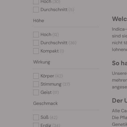
Hoch
(30)
Durchschnitt
(5)
Welc
Höhe
Indica-
Hoch
(12)
sind si
Durchschnitt
nicht t
(36)
lohnend
Kompakt
(1)
Wirkung
So h
Unsere
Körper
(42)
mehrer
Stimmung
(27)
angese
Geist
(17)
Der 
Geschmack
Alle C
Süß
Die Pfl
(42)
Genetik
Erdig
(34)