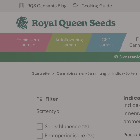
RQS Cannabis Blog
Cooking Guide
F
Feminisierte
Autoflowering
CBD
samen
samen
samen
Cann
🎁
3 kosten
Startseite
>
Cannabissamen-Sammlung
>
Indica-Sorten
Indic
Filter
indica
Sortentyp
innenr
aromen
Selbstblühende
(16)
Produkt
Photoperiodische
(33)