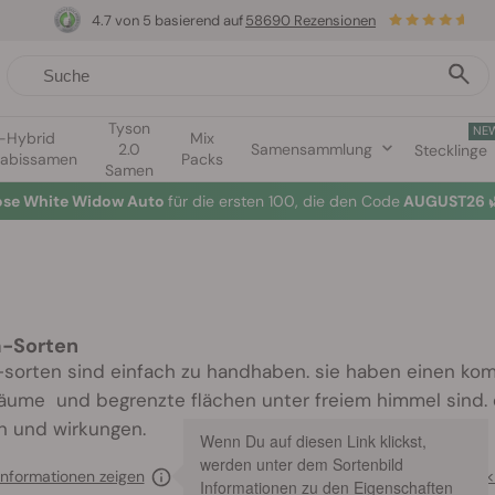
4.7 von 5 basierend auf
58690 Rezensionen
Tyson
NE
1-Hybrid
Mix
2.0
Samensammlung
Stecklinge
abissamen
Packs
Samen
lose White Widow Auto
für die ersten 100, die den Code
AUGUST26 
a-Sorten
-sorten sind einfach zu handhaben. sie haben einen kom
äume und begrenzte flächen unter freiem himmel sind. e
 und wirkungen.
Wenn Du auf diesen Link klickst,
werden unter dem Sortenbild
informationen zeigen
<
Informationen zu den Eigenschaften