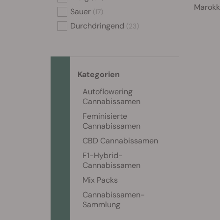
Marokk
Sauer
(17)
Durchdringend
(23)
Kategorien
Autoflowering
Cannabissamen
Feminisierte
Cannabissamen
CBD Cannabissamen
F1-Hybrid-
Cannabissamen
Mix Packs
Cannabissamen-
Sammlung