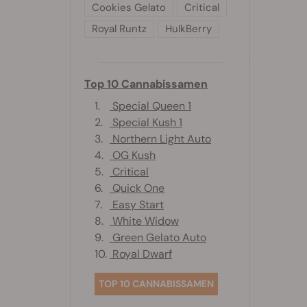
Cookies Gelato
Critical
Royal Runtz
HulkBerry
Top 10 Cannabissamen
1.
Special Queen 1
2.
Special Kush 1
3.
Northern Light Auto
4.
OG Kush
5.
Critical
6.
Quick One
7.
Easy Start
8.
White Widow
9.
Green Gelato Auto
10.
Royal Dwarf
TOP 10 CANNABISSAMEN