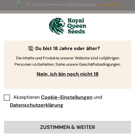
4.7 von 5 basierend auf
58653 Rezensionen
Du bist 18 Jahre oder älter?
Cannabis Seedfinder
Die Inhalte und Produkte unserer Website sind volljährigen
1/7
Personen vorbehalten. Siehe unsere Geschäftsbedingungen.
Nein, ich bin noch nicht 18
Akzeptieren
Cookie-Einstellungen
und
Ich würde gerne anbauen...
Datenschutzerklärung
ZUSTIMMEN & WEITER