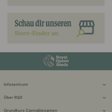
More
Infozentrum
helpful
info
Über RQS
Grundkurs Cannabissamen